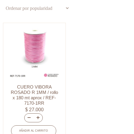
CUERO VIBORA
ROSADO R 1MM / rollo
x 180 mt aprox / REF-
7170-1RR
$
27.000
CUERO
VIBORA
AÑADIR AL CARRITO