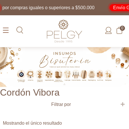
Envío Gr
por compras iguales o superiores a $500.000
0
Cordón Vibora
E
Filtrar por
Mostrando el único resultado