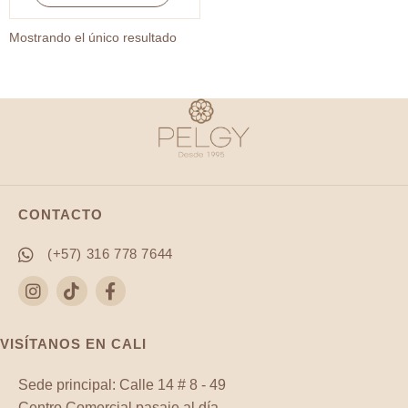
ROSADO
R
Mostrando el único resultado
1MM
/
rollo
x
180
mt
aprox
/
CONTACTO
REF-
(+57) 316 778 7644
7170-
1RR
cantidad
VISÍTANOS EN CALI
Sede principal: Calle 14 # 8 - 49
Centro Comercial pasaje al día