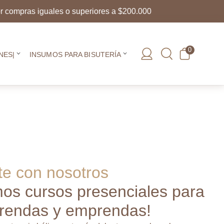
ras iguales o superiores a $200.000
0
NES|
INSUMOS PARA BISUTERÍA
ate con nosotros
os cursos presenciales para
rendas y emprendas!