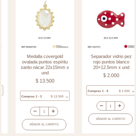
Medalla covergold
Separador vidrio pez
ovalada puntos espíritu
rojo puntos blanco
santo nácar 22x15mm x
20×12.5mm x und
und
$
2.000
$
13.500
Compras 1 - 5
$
2.000
Compras 1 - 2
$
13.500
Separador
Medalla
vidrio
AÑADIR AL CARRITO
covergold
pez
AÑADIR AL CARRITO
ovalada
rojo