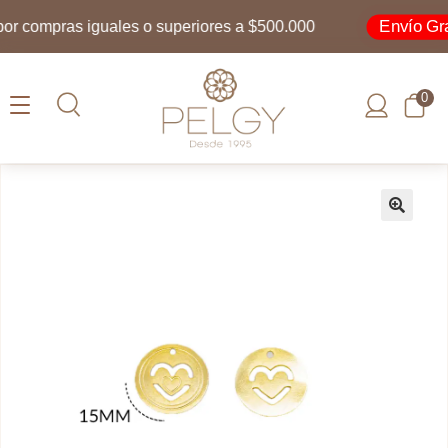
Envío Grati
 compras iguales o superiores a $500.000
0