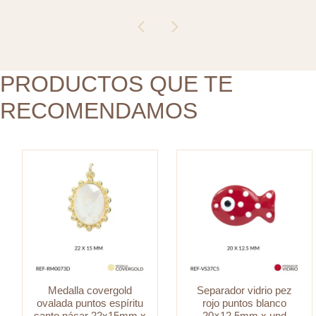
puntos
puntos
espíritu
blanco
santo
20x12.5mm
nácar
x
22x15mm
PRODUCTOS QUE TE
und
x
cantidad
RECOMENDAMOS
und
cantidad
Medalla covergold
Separador vidrio pez
ovalada puntos espíritu
rojo puntos blanco
santo nácar 22x15mm x
20×12.5mm x und