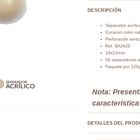
corazon
DESCRIPCIÓN
color
café
Separador acrílic
leche
Corazon color caf
18x21mm
Perforación vertic
x
Ref. BA3425
125gramos
18x21mm
cantidad
56 separadores 
Paquete por 125
Nota: Presenta
característic
DETALLES DEL PRO