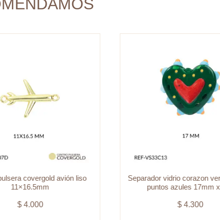
OMENDAMOS
cantidad
ulsera covergold avión liso
Separador vidrio corazon ve
11×16.5mm
puntos azules 17mm x
$
4.000
$
4.300