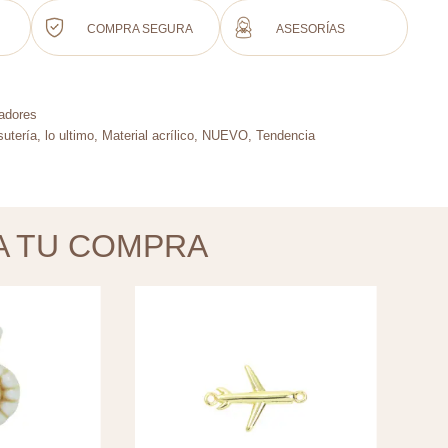
COMPRA SEGURA
ASESORÍAS
adores
sutería
,
lo ultimo
,
Material acrílico
,
NUEVO
,
Tendencia
A TU COMPRA