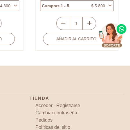
4.300
Compras 1 - 5
$
5.800
Centro
pulsera
O
AÑADIR AL CARRITO
covergold
corazón
alargado
circones
11x14mm
cantidad
TIENDA
Acceder - Registrarse
Cambiar contraseña
Pedidos
Políticas del sitio