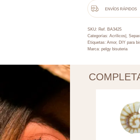
ENVÍOS RÁPIDOS
SKU:
Ref. BA3425
Categorías:
Acrílicos|
,
Separ
Etiquetas:
Amor
,
DIY para bi
Marca:
pelgy bisuteria
COMPLET