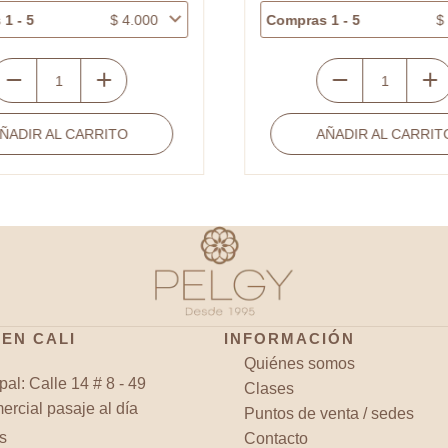
1 - 5
$
4.000
Compras 1 - 5
$
entro
Separador
ulsera
vidrio
ÑADIR AL CARRITO
AÑADIR AL CARRIT
overgold
corazon
vión
verde
iso
oscuro
1x16.5mm
puntos
antidad
azules
17mm
x
und
 EN CALI
INFORMACIÓN
cantidad
Quiénes somos
pal: Calle 14 # 8 - 49
Clases
rcial pasaje al día
Puntos de venta / sedes
s
Contacto