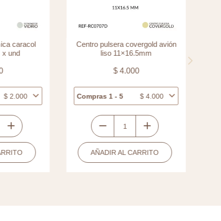
ca caracol
Centro pulsera covergold avión
Sep
x und
liso 11×16.5mm
os
0
$
4.000
$
2.000
Compras 1 - 5
$
4.000
Com
Centro
pulsera
RRITO
AÑADIR AL CARRITO
covergold
avión
liso
11x16.5mm
cantidad