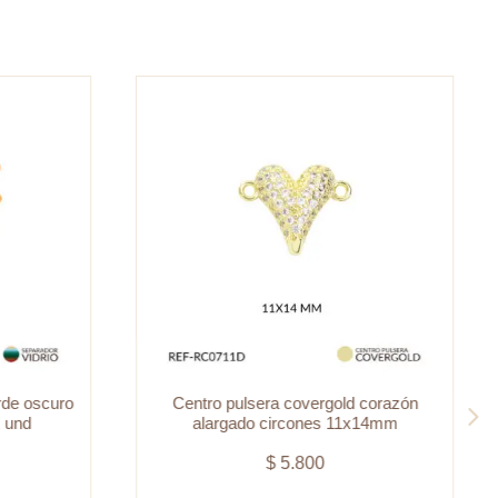
rde oscuro
Centro pulsera covergold corazón
 und
alargado circones 11x14mm
$
5.800