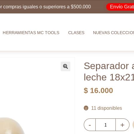
Envío Gratis
ras iguales o superiores a $500.000
po
HERRAMIENTAS MC TOOLS
CLASES
NUEVAS COLECCIO
Separador a
leche 18x
$
16.000
11 disponibles
Separador
-
+
acrílico