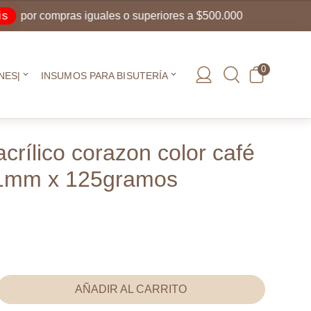
r compras iguales o superiores a $500.000
0
NES|
INSUMOS PARA BISUTERÍA
crílico corazon color café
21mm x 125gramos
AÑADIR AL CARRITO