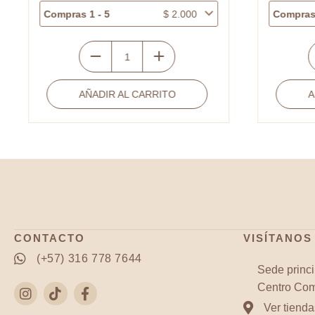
Compras 1 - 5
$
2.000
Compras 
Separador
C
cerámica
p
AÑADIR AL CARRITO
A
caracol
c
beige
a
16mm
l
x
1
und
c
cantidad
CONTACTO
VISÍTANOS
(+57) 316 778 7644
Sede princi
Centro Come
Ver tienda