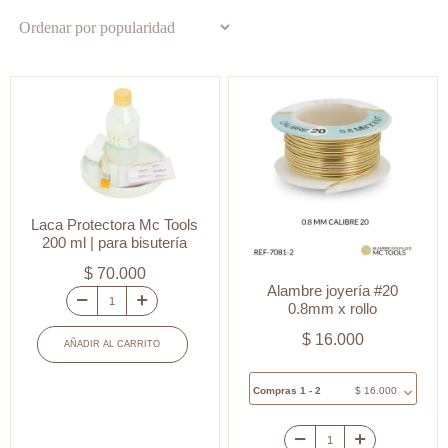
por
popularidad
Laca Protectora Mc Tools
200 ml | para bisutería
$
70.000
Alambre joyería #20
0.8mm x rollo
Laca
Protectora
$
16.000
AÑADIR AL CARRITO
Mc
Tools
Compras 1 - 2
$
16.000
200
ml