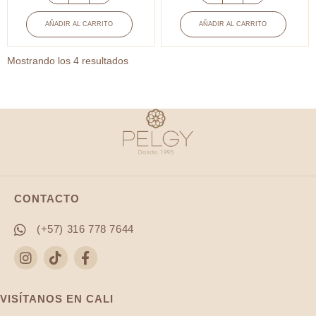
Alambre
Pinza
joyeria
MC
AÑADIR AL CARRITO
AÑADIR AL CARRITO
#16
TOOLS
1.2mm
multiusos
Ordenado
Mostrando los 4 resultados
x
x
por
rollo
unidad
popularidad
cantidad
cantidad
CONTACTO
(+57) 316 778 7644
VISÍTANOS EN CALI