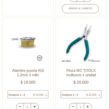
Alambre
|
joyería
AÑADIR AL CARRITO
para
#20
bisutería
0.8mm
cantidad
x
rollo
cantidad
Alambre joyeria #16
Pinza MC TOOLS
1.2mm x rollo
multiusos x unidad
$
19.000
$
20.000
Compras 1 - 2
$
19.000
Compras 1 - 2
$
20.000