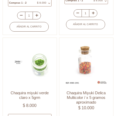
Compras 1 - 2
$
8.000
Compras 1 - 2
$
8.000
Chaquira
Chaquira
miyuki
miyuki
AÑADIR AL CARRITO
AÑADIR AL CARRITO
rojo
verde
bandera
aguamarina
2mm
x
x
2mm
5grm
x
cantidad
5grm
cantidad
Chaquira miyuki verde
Chaquira Miyuki Delica
claro x 5grm
Multicolor / x 5 gramos
aproximado
$
8.000
$
10.000