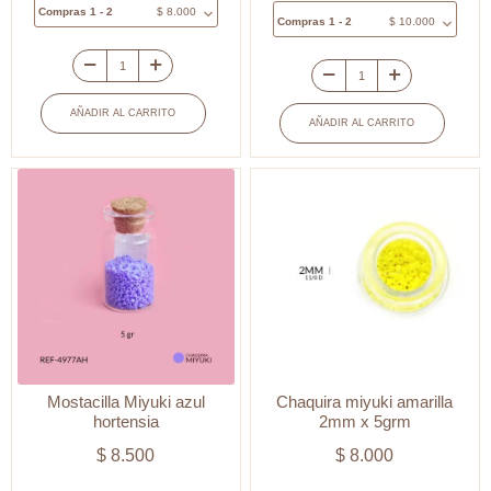
Compras 1 - 2
$
8.000
Compras 1 - 2
$
10.000
Chaquira
Chaquira
miyuki
Miyuki
AÑADIR AL CARRITO
AÑADIR AL CARRITO
verde
Delica
claro
Multicolor
x
/
5grm
x
cantidad
5
gramos
aproximado
cantidad
Mostacilla Miyuki azul
Chaquira miyuki amarilla
hortensia
2mm x 5grm
$
8.500
$
8.000