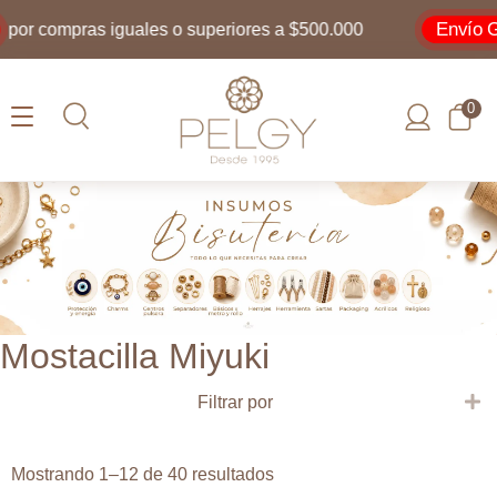
Envío Gra
or compras iguales o superiores a $500.000
0
Mostacilla Miyuki
E
Filtrar por
Ordenado
Mostrando 1–12 de 40 resultados