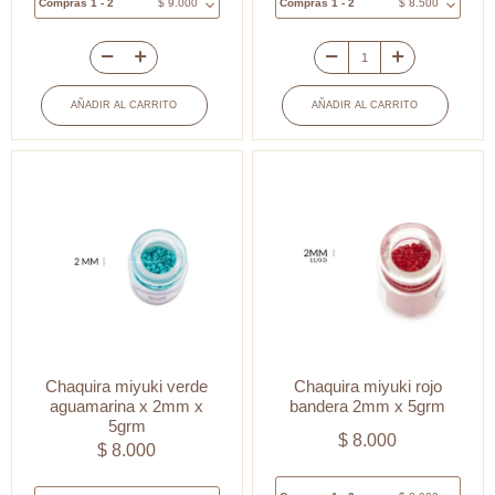
Compras 1 - 2
$
9.000
Compras 1 - 2
$
8.500
Mostacilla
Mostacilla
miyuki
miyuki
AÑADIR AL CARRITO
AÑADIR AL CARRITO
blanco
blanca
perlado
2mm
cantidad
x
5grm
cantidad
Chaquira miyuki verde
Chaquira miyuki rojo
aguamarina x 2mm x
bandera 2mm x 5grm
5grm
$
8.000
$
8.000