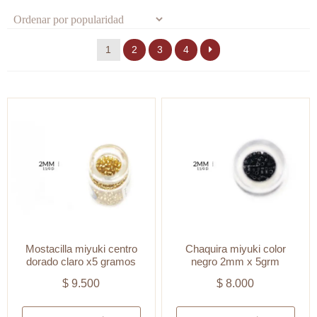
por
popularidad
1
2
3
4
Mostacilla miyuki centro
Chaquira miyuki color
dorado claro x5 gramos
negro 2mm x 5grm
$
9.500
$
8.000