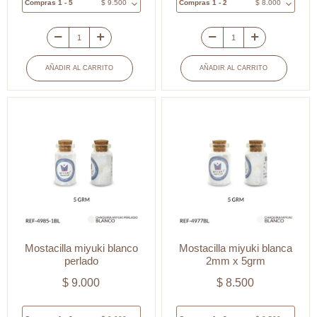
Compras 1 - 5
$
9.500
Compras 1 - 2
$
8.000
Mostacilla
Chaquira
miyuki
miyuki
AÑADIR AL CARRITO
AÑADIR AL CARRITO
centro
color
dorado
negro
claro
2mm
x5
x
gramos
5grm
cantidad
cantidad
Mostacilla miyuki blanco
Mostacilla miyuki blanca
perlado
2mm x 5grm
$
9.000
$
8.500