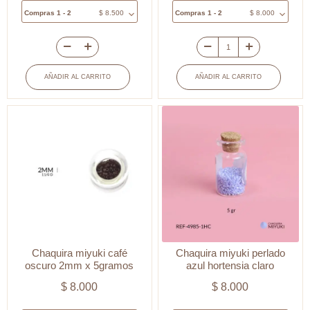
Compras 1 - 2
$
8.500
Compras 1 - 2
$
8.000
Mostacilla
Chaquira
Miyuki
miyuki
AÑADIR AL CARRITO
AÑADIR AL CARRITO
azul
amarilla
hortensia
2mm
cantidad
x
5grm
cantidad
Chaquira miyuki café
Chaquira miyuki perlado
oscuro 2mm x 5gramos
azul hortensia claro
$
8.000
$
8.000