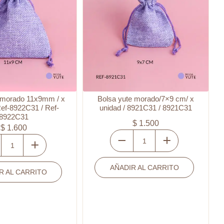
 morado 11x9mm / x
Bolsa yute morado/7×9 cm/ x
Ref-8922C31 / Ref-
unidad / 8921C31 / 8921C31
8922C31
$
1.500
$
1.600
Bolsa
yute
AÑADIR AL CARRITO
morado/7x9
R AL CARRITO
o
cm/
mm
x
unidad
/
8921C31