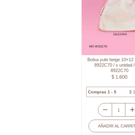
und
cantidad
Bolsa yute beige 10×12 
8922C70 / x unidad /
8922C70
$
1.600
Compras 1 - 5
$
1
Bolsa
yute
AÑADIR AL CARRI
beige
10x12