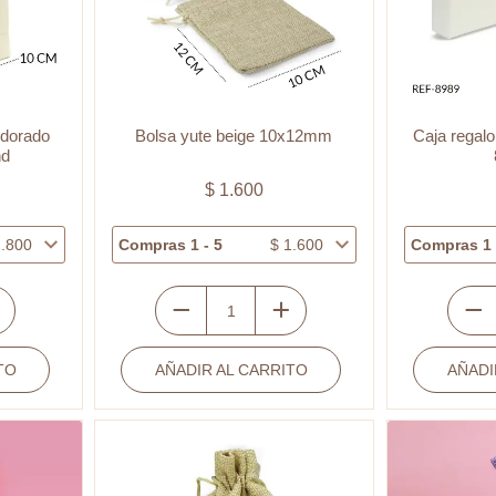
 dorado
Bolsa yute beige 10x12mm
Caja regal
nd
$
1.600
.800
Compras 1 - 5
$
1.600
Compras 1 
Bolsa
Caja
yute
regalo
TO
AÑADIR AL CARRITO
beige
AÑADI
peque
10x12mm
sin
cantidad
diseño
8x8.5
cantid