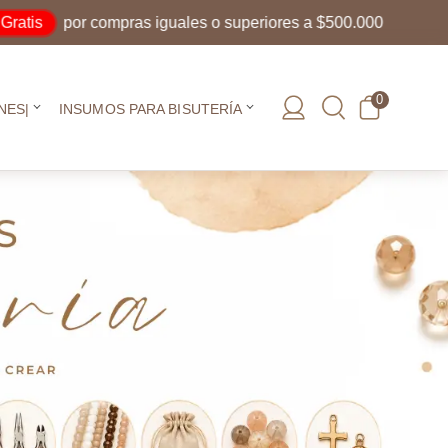
is
por compras iguales o superiores a $500.000
0
NES|
INSUMOS PARA BISUTERÍA