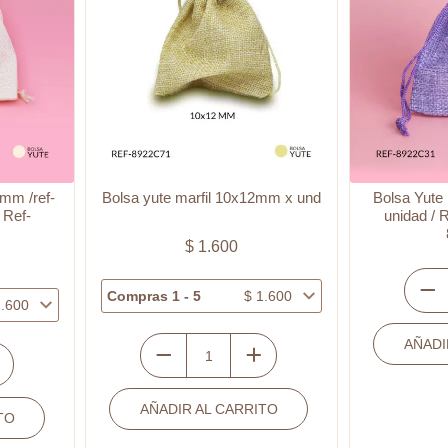
mm /ref-
Bolsa yute marfil 10x12mm x und
Bolsa Yute
 Ref-
unidad / 
$
1.600
Compras 1 - 5
$
1.600
Bolsa
.600
Yute
AÑADI
morad
Bolsa
11x9
yute
/
AÑADIR AL CARRITO
marfil
x
TO
10x12mm
unidad