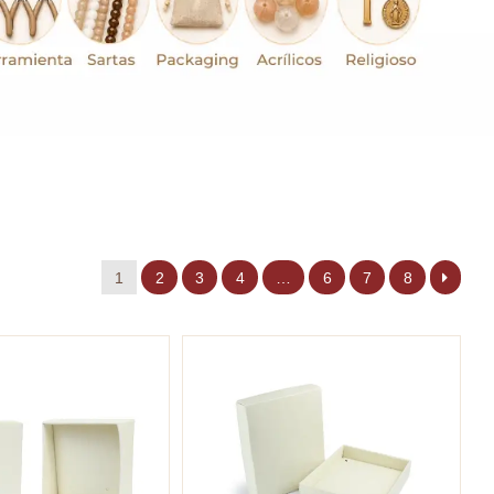
1
2
3
4
…
6
7
8