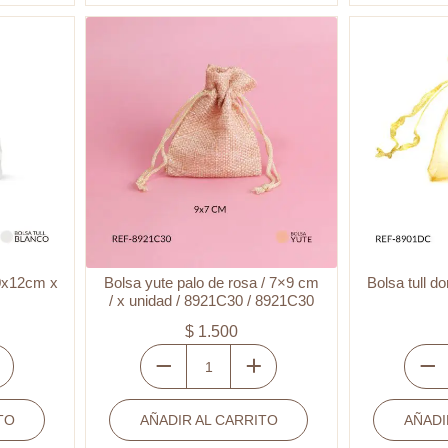
x
/
und
Ref-
cantidad
8922C
/
Ref-
8922C
cantid
10x12cm x
Bolsa yute palo de rosa / 7×9 cm
Bolsa tull d
/ x unidad / 8921C30 / 8921C30
$
1.500
Bolsa
Bolsa
yute
tull
TO
AÑADIR AL CARRITO
palo
AÑADI
dorad
de
claro