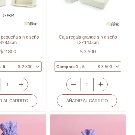
o pequeña sin diseño
Caja regala grande sin diseño
8×8.5cm
12×14.5cm
$
2.800
$
3.500
- 5
$
2.800
Compras 1 - 5
$
3.500
Caja
regala
R AL CARRITO
ña
AÑADIR AL CARRITO
grande
sin
diseño
cm
12x14.5cm
ad
cantidad