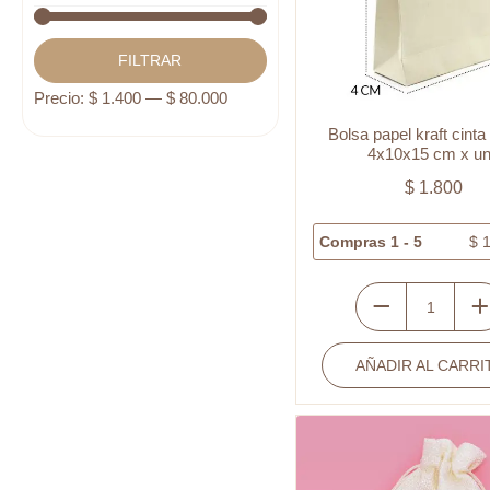
Precio
Precio
FILTRAR
mínimo
máximo
Precio:
$ 1.400
—
$ 80.000
Bolsa papel kraft cinta
4x10x15 cm x u
$
1.800
Compras 1 - 5
$
1
Bolsa
papel
AÑADIR AL CARRI
kraft
cinta
dorado
4x10x15
cm
x