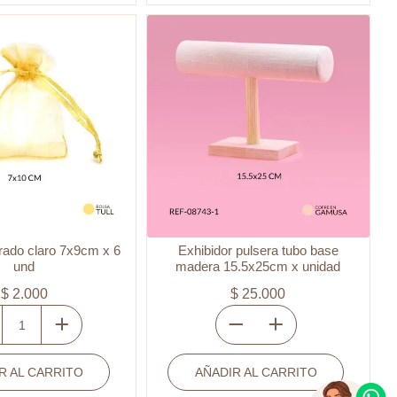
/
8921C31
31
cantidad
31
ad
orado claro 7x9cm x 6
Exhibidor pulsera tubo base
und
madera 15.5x25cm x unidad
$
2.000
$
25.000
Exhibidor
pulsera
R AL CARRITO
o
AÑADIR AL CARRITO
tubo
base