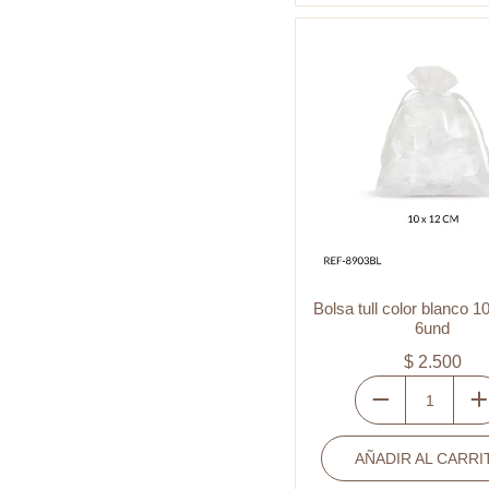
mm
/ref-
8922C70
/
x
unidad
/
Ref-
8922C70
cantidad
Bolsa tull color blanco 
6und
$
2.500
Bolsa
tull
AÑADIR AL CARRI
color
blanco