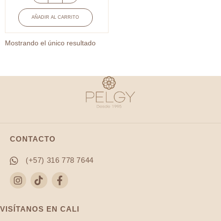
Balin
laminado
AÑADIR AL CARRITO
en
micras
Mostrando el único resultado
de
oro
4mm
x
und
cantidad
CONTACTO
(+57) 316 778 7644
VISÍTANOS EN CALI