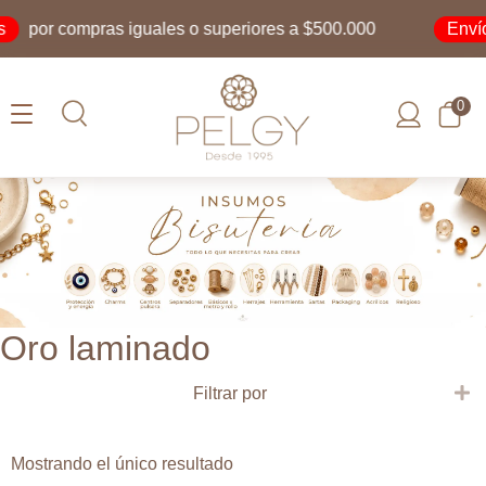
Envío
por compras iguales o superiores a $500.000
0
Oro laminado
E
Filtrar por
Mostrando el único resultado