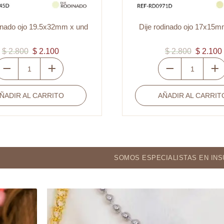
je rodinado ojo 17x15mm x und
Dije rodinado ojo 14
$
2.800
$
2.100
$
2.800
$
2.
Dije
Dije
rodinado
rodinado
AÑADIR AL CARRITO
AÑADIR AL CA
ojo
ojo
17x15mm
14x13mm
x
x
und
und
cantidad
cantidad
SOMOS ESPECIALISTAS EN INSUMOS PARA BISU