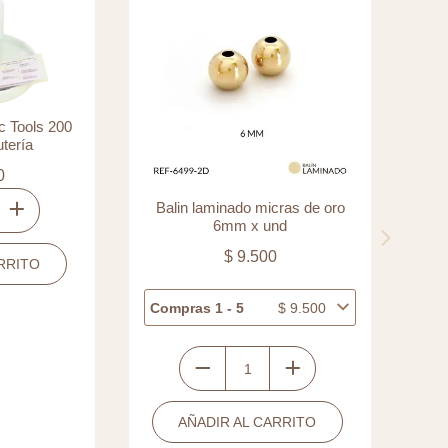
inado micras de oro
Dije resina corazon 3D Rojo
mm x und
bandera 13x20mm
$
9.500
$
4.800
 - 5
$
9.500
Compras 1 - 5
$
4.800
Dije
ado
resina
R AL CARRITO
AÑADIR AL CARRITO
s
corazon