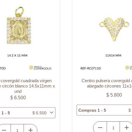
o pulsera covergold corazón
Centro pulsera covergold 
argado circones 11x14mm
11×16.5mm
$
5.800
$
4.000
s 1 - 5
$
5.800
Compras 1 - 5
Centro
Centro