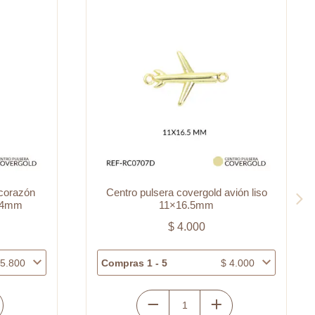
avión liso
Separador vidrio corazon verde oscuro
puntos azules 17mm x und
$
4.300
$
4.000
Compras 1 - 5
$
4.300
Separador