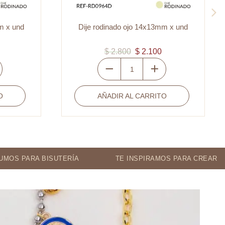
x13mm x und
Dije rodinado ojo 14x13mm x und
100
$
2.800
$
2.100
Dije
rodinado
RRITO
AÑADIR AL CARRITO
ojo
14x13mm
x
und
cantidad
TERÍA
TE INSPIRAMOS PARA CREAR