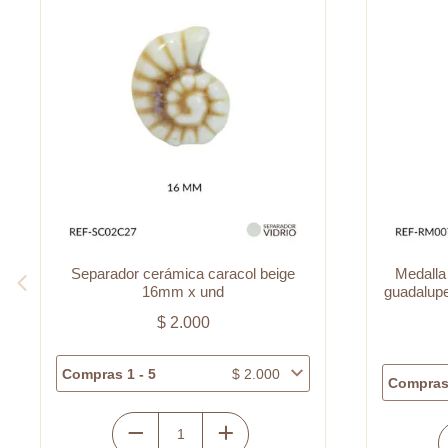
Medalla covergold cuadrada virgen
Centr
guadalupe circón blanco 14.5x11mm x
al
und
$
6.500
Compra
Compras 1 - 5
$
6.500