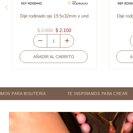
Dije rodinado ojo 19.5x32mm x und
Di
$
2.800
$
2.100
Dije
rodinado
AÑADIR AL CARRITO
ojo
19.5x32mm
x
und
cantidad
TERÍA
TE INSPIRAMOS PARA CREAR