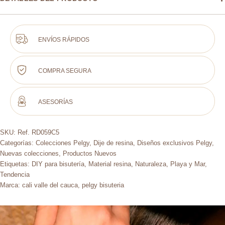
ENVÍOS RÁPIDOS
COMPRA SEGURA
ASESORÍAS
SKU:
Ref. RD059C5
Categorías:
Colecciones Pelgy
,
Dije de resina
,
Diseños exclusivos Pelgy
,
Nuevas colecciones
,
Productos Nuevos
Etiquetas:
DIY para bisutería
,
Material resina
,
Naturaleza
,
Playa y Mar
,
Tendencia
Marca:
cali valle del cauca
,
pelgy bisuteria