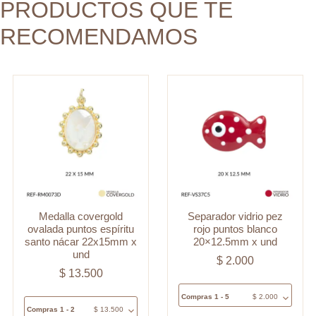
PRODUCTOS QUE TE
und
x
cantidad
RECOMENDAMOS
und
cantidad
Medalla covergold
Separador vidrio pez
ovalada puntos espíritu
rojo puntos blanco
santo nácar 22x15mm x
20×12.5mm x und
und
$
2.000
$
13.500
Compras 1 - 5
$
2.000
Compras 1 - 2
$
13.500