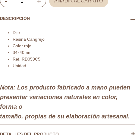
-
+
AÑADIR AL CARRITO
resina
cangrejo
DESCRIPCIÓN
34x40mm
x
Dije
und
Resina Cangrejo
cantidad
Color rojo
34x40mm
Ref. RD059C5
Unidad
Nota: Los producto fabricado a mano pueden
presentar variaciones naturales en color,
forma o
tamaño, propias de su elaboración artesanal.
DETALLES DEL PRODUCTO