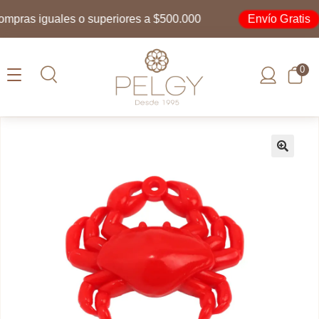
Envío Gratis
ras iguales o superiores a $500.000
po
0