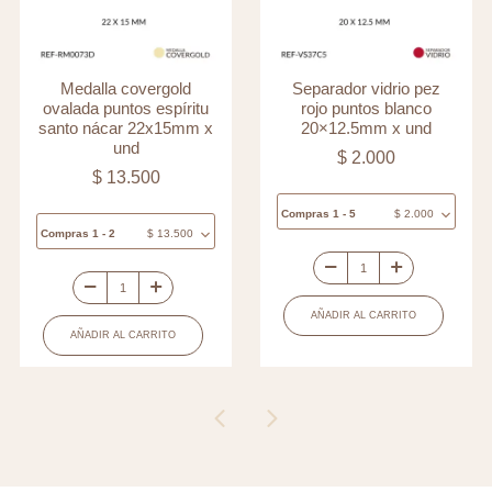
Medalla covergold
Separador vidrio pez
ovalada puntos espíritu
rojo puntos blanco
santo nácar 22x15mm x
20×12.5mm x und
und
$
2.000
$
13.500
Compras 1 - 5
$
2.000
Compras 1 - 2
$
13.500
Separador
Medalla
vidrio
AÑADIR AL CARRITO
covergold
pez
AÑADIR AL CARRITO
ovalada
rojo
puntos
puntos
espíritu
blanco
santo
20x12.5mm
nácar
x
22x15mm