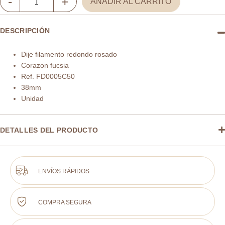
-
+
AÑADIR AL CARRITO
redondo
filamento
DESCRIPCIÓN
corazon
rojo
Dije filamento redondo rosado
38mm
Corazon fucsia
x
Ref. FD0005C50
und
38mm
cantidad
Unidad
DETALLES DEL PRODUCTO
ENVÍOS RÁPIDOS
COMPRA SEGURA