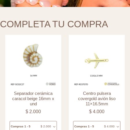
COMPLETA TU COMPRA
Separador cerámica
Centro pulsera
caracol beige 16mm x
covergold avión liso
und
11×16.5mm
$
2.000
$
4.000
Compras 1 - 5
$
2.000
Compras 1 - 5
$
4.000