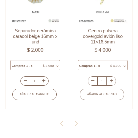
Separador cerámica
Centro pulsera
caracol beige 16mm x
covergold avión liso
und
11×16.5mm
$
2.000
$
4.000
Compras 1 - 5
$
2.000
Compras 1 - 5
$
4.000
Separador
Centro
cerámica
pulsera
AÑADIR AL CARRITO
AÑADIR AL CARRITO
caracol
covergold
beige
avión
16mm
liso
x
11x16.5mm
und
cantidad