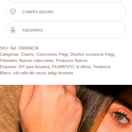
COMPRA SEGURA
ASESORÍAS
SKU:
Ref. FD0004C36
Categorías:
Charms
,
Colecciones Pelgy
,
Diseños exclusivos Pelgy
,
Filamento
,
Nuevas colecciones
,
Productos Nuevos
Etiquetas:
DIY para bisutería
,
FILAMENTO
,
lo ultimo
,
Tendencia
Marca:
cali valle del cauca
,
pelgy bisuteria