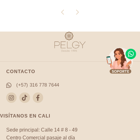
puntos
puntos
espíritu
blanco
santo
20x12.5mm
nácar
x
22x15mm
und
x
cantidad
und
cantidad
CONTACTO
(+57) 316 778 7644
VISÍTANOS EN CALI
Sede principal: Calle 14 # 8 - 49
Centro Comercial pasaje al día