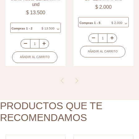
und
$
2.000
$
13.500
Compras 1 - 5
$
2.000
Compras 1 - 2
$
13.500
Separador
Medalla
vidrio
AÑADIR AL CARRITO
covergold
pez
AÑADIR AL CARRITO
ovalada
rojo
puntos
puntos
espíritu
blanco
santo
20x12.5mm
nácar
x
22x15mm
PRODUCTOS QUE TE
und
x
cantidad
RECOMENDAMOS
und
cantidad