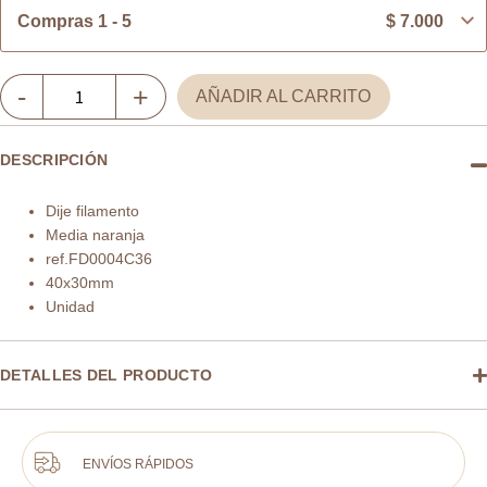
Compras 1 - 5
$
7.000
Dije
-
+
AÑADIR AL CARRITO
filamento
media
DESCRIPCIÓN
naranja
40x30mm
Dije filamento
x
Media naranja
und
ref.FD0004C36
cantidad
40x30mm
Unidad
DETALLES DEL PRODUCTO
ENVÍOS RÁPIDOS