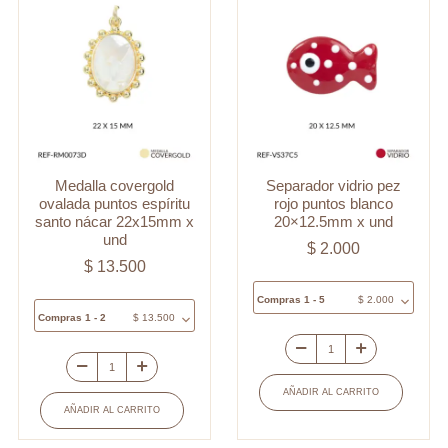
Medalla covergold
Separador vidrio pez
ovalada puntos espíritu
rojo puntos blanco
santo nácar 22x15mm x
20×12.5mm x und
und
$
2.000
$
13.500
Compras 1 - 5
$
2.000
Compras 1 - 2
$
13.500
Separador
Medalla
vidrio
AÑADIR AL CARRITO
covergold
pez
AÑADIR AL CARRITO
ovalada
rojo