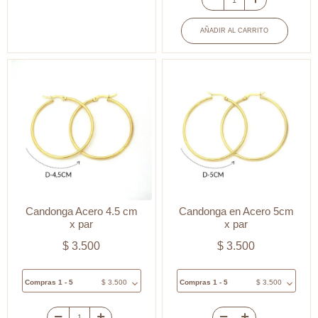
4
Candongas
cm
Redondas
AÑADIR AL CARRITO
x
en
par
Acero
cantidad
Niquelado
2.5cm
xPar
cantidad
Candonga Acero 4.5 cm
Candonga en Acero 5cm
x par
x par
$
3.500
$
3.500
Compras 1 - 5
$
3.500
Compras 1 - 5
$
3.500