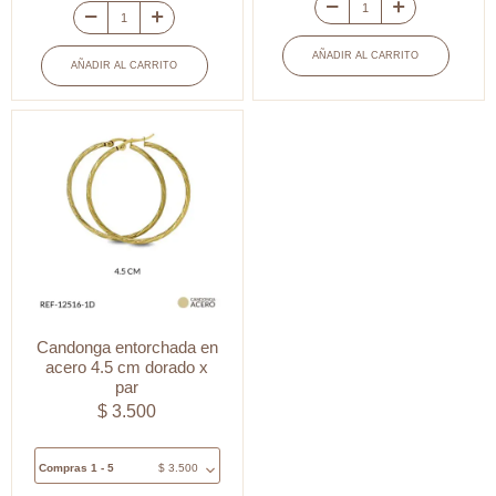
Candonga
Candongas
acero
Redondas
AÑADIR AL CARRITO
AÑADIR AL CARRITO
entorchada
en
4cm
Acero
x
Niquelado
par
3.5cm
cantidad
xpar
cantidad
Candonga entorchada en
acero 4.5 cm dorado x
par
$
3.500
Compras 1 - 5
$
3.500