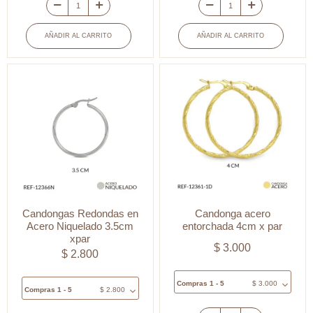
Candonga
Candongas
acero
Redondas
AÑADIR AL CARRITO
AÑADIR AL CARRITO
pequeña
en
plateada
Acero
1.5
Niquelado
cm
4.5cm
x
Xpar
par
cantidad
cantidad
Candongas Redondas en
Candonga acero
Acero Niquelado 3.5cm
entorchada 4cm x par
xpar
$
3.000
$
2.800
Compras 1 - 5
$
3.000
Compras 1 - 5
$
2.800