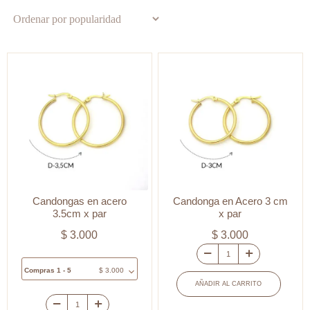
por
popularidad
Candongas en acero
Candonga en Acero 3 cm
3.5cm x par
x par
$
3.000
$
3.000
Candonga
Compras 1 - 5
$
3.000
en
AÑADIR AL CARRITO
Acero