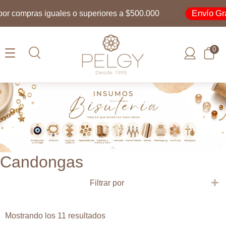
Envío Grati
 compras iguales o superiores a $500.000
0
Candongas
E
Filtrar por
Ordenado
Mostrando los 11 resultados