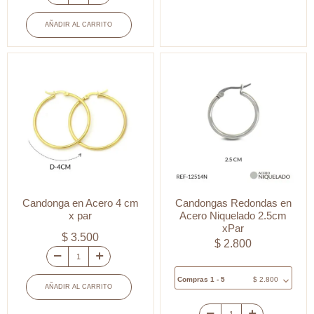
Candongas
3
en
cm
AÑADIR AL CARRITO
acero
x
3.5cm
par
x
cantidad
par
cantidad
Candonga en Acero 4 cm
Candongas Redondas en
x par
Acero Niquelado 2.5cm
xPar
$
3.500
$
2.800
Candonga
Compras 1 - 5
$
2.800
en
AÑADIR AL CARRITO
Acero