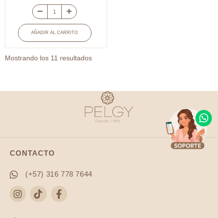
Candonga
entorchada
AÑADIR AL CARRITO
en
acero
Ordenado
Mostrando los 11 resultados
4.5
por
cm
popularidad
dorado
x
par
cantidad
CONTACTO
(+57) 316 778 7644