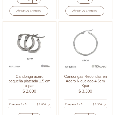
Candonga
Candonga
Acero
en
AÑADIR AL CARRITO
AÑADIR AL CARRITO
4.5
Acero
cm
5cm
x
x
par
par
cantidad
cantidad
Candonga acero
Candongas Redondas en
pequeña plateada 1.5 cm
Acero Niquelado 4.5cm
x par
Xpar
$
2.800
$
3.300
Compras 1 - 5
$
2.800
Compras 1 - 5
$
3.300