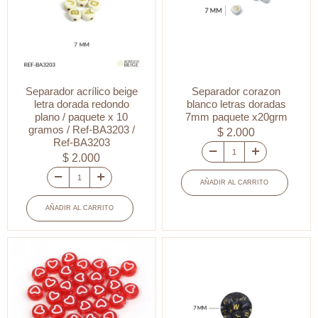
7mm
paquete
x20
gramos
cantidad
Separador acrílico beige
Separador corazon
letra dorada redondo
blanco letras doradas
plano / paquete x 10
7mm paquete x20grm
gramos / Ref-BA3203 /
$
2.000
Ref-BA3203
$
2.000
Separador
corazon
AÑADIR AL CARRITO
Separador
blanco
acrílico
AÑADIR AL CARRITO
letras
beige
doradas
letra
7mm
dorada
paquete
redondo
x20grm
plano
cantidad
/