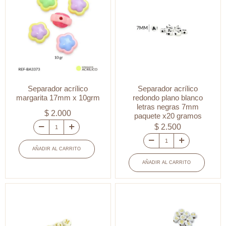
vocales
cantidad
negras
paquete
x10
gramos
cantidad
Separador acrílico
Separador acrílico
margarita 17mm x 10grm
redondo plano blanco
letras negras 7mm
$
2.000
paquete x20 gramos
$
2.500
Separador
acrílico
Separador
AÑADIR AL CARRITO
margarita
acrílico
AÑADIR AL CARRITO
17mm
redondo
x
plano
10grm
blanco
cantidad
letras
negras