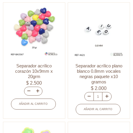
corazón
15x18mm
12mm
x
x
10grm
10grm
cantidad
cantidad
Separador acrílico
Separador acrílico plano
corazón 10x9mm x
blanco 0.8mm vocales
20grm
negras paquete x10
gramos
$
2.500
$
2.000
Separador
Separador
acrílico
AÑADIR AL CARRITO
acrílico
corazón
AÑADIR AL CARRITO
plano
10x9mm
blanco
x
0.8mm
20grm