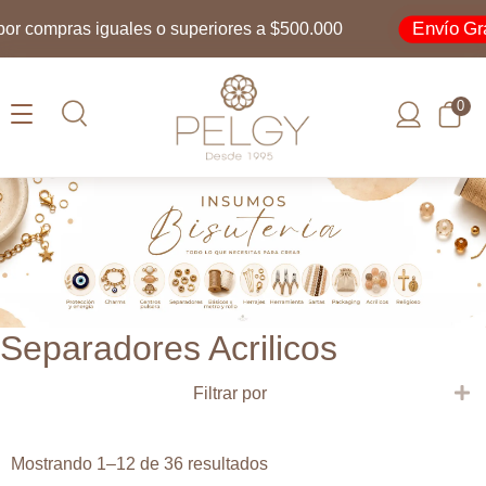
Envío Grati
 compras iguales o superiores a $500.000
0
Separadores Acrilicos
E
Filtrar por
Ordenado
Mostrando 1–12 de 36 resultados