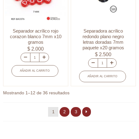
paquete
x
10
gramos
Separador acrílico rojo
Separadora acrílico
/
corazon blanco 7mm x10
redondo plano negro
gramos
letras doradas 7mm
Ref-
paquete x20 gramos
$
2.000
BA3203
$
2.500
/
Separador
Ref-
Separadora
acrílico
AÑADIR AL CARRITO
BA3203
acrílico
rojo
AÑADIR AL CARRITO
cantidad
redondo
corazon
plano
blanco
Ordenado
Mostrando 1–12 de 36 resultados
negro
por
7mm
letras
popularidad
x10
1
2
3
doradas
gramos
7mm
cantidad
paquete
x20