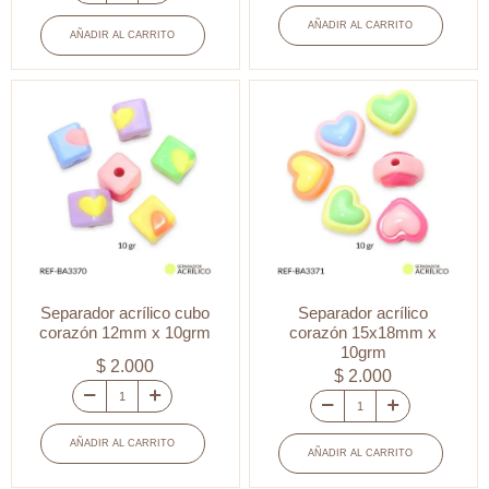
Separador
acrílico
acrílico
AÑADIR AL CARRITO
AÑADIR AL CARRITO
trébol
flor
15mm
mixto
x
tonos
10grm
pastel
cantidad
16mm
x10
gramos
cantidad
Separador acrílico cubo
Separador acrílico
corazón 12mm x 10grm
corazón 15x18mm x
10grm
$
2.000
$
2.000
Separador
Separador
acrílico
acrílico
AÑADIR AL CARRITO
AÑADIR AL CARRITO
cubo
corazón