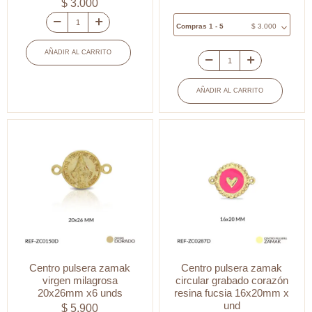
$
3.000
Compras 1 - 5
$
3.000
Centro
pulsera
AÑADIR AL CARRITO
zamak
Centro
Virgen
pulsera
AÑADIR AL CARRITO
de
Zamak
Guadalupe
circulo
relieve
hoja
14mm
23x23mm
x3
x
unidades
unid
cantidad
cantidad
Centro pulsera zamak
Centro pulsera zamak
virgen milagrosa
circular grabado corazón
20x26mm x6 unds
resina fucsia 16x20mm x
und
$
5.900