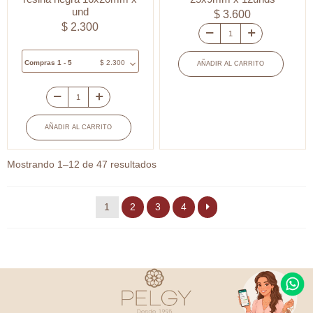
und
$
3.600
$
2.300
Centro
de
Compras 1 - 5
$
2.300
AÑADIR AL CARRITO
pulsera
zamak
Centro
silueta
pulsera
3
AÑADIR AL CARRITO
zamak
estrellas
circulo
Ordenado
25x9mm
Mostrando 1–12 de 47 resultados
grabado
por
x
corazon
popularidad
12unds
1
2
3
4
resina
cantidad
negra
16x20mm
x
und
cantidad