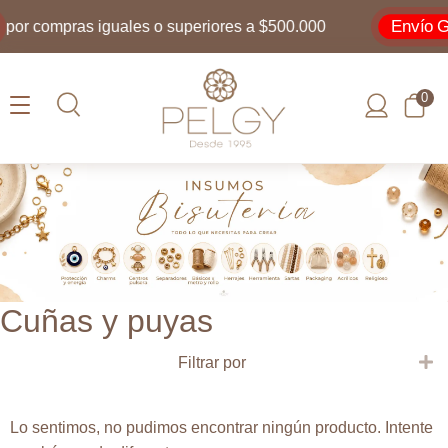
Envío Gr
por compras iguales o superiores a $500.000
0
Cuñas y puyas
E
Filtrar por
Lo sentimos, no pudimos encontrar ningún producto. Intente