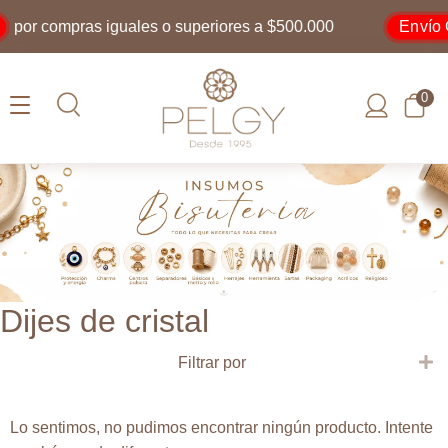
Envío G
por compras iguales o superiores a $500.000
0
Dijes de cristal
E
Filtrar por
Lo sentimos, no pudimos encontrar ningún producto. Intente