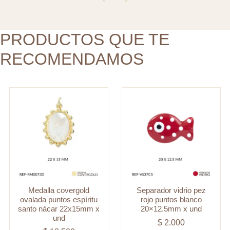
santo
20x12.5mm
nácar
x
22x15mm
PRODUCTOS QUE TE
und
x
cantidad
RECOMENDAMOS
und
cantidad
Medalla covergold
Separador vidrio pez
ovalada puntos espíritu
rojo puntos blanco
santo nácar 22x15mm x
20×12.5mm x und
und
$
2.000