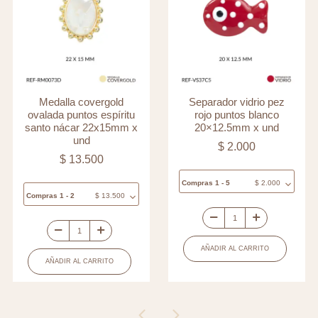
Medalla covergold
Separador vidrio pez
ovalada puntos espíritu
rojo puntos blanco
santo nácar 22x15mm x
20×12.5mm x und
und
$
2.000
$
13.500
Compras 1 - 5
$
2.000
Compras 1 - 2
$
13.500
Separador
Medalla
vidrio
AÑADIR AL CARRITO
covergold
pez
AÑADIR AL CARRITO
ovalada
rojo
puntos
puntos
espíritu
blanco