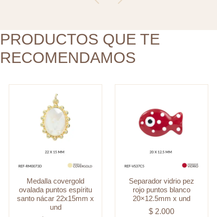
santo
20x12.5mm
nácar
x
22x15mm
PRODUCTOS QUE TE
und
x
cantidad
RECOMENDAMOS
und
cantidad
Medalla covergold
Separador vidrio pez
ovalada puntos espíritu
rojo puntos blanco
santo nácar 22x15mm x
20×12.5mm x und
und
$
2.000