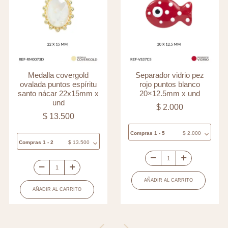
Medalla covergold
Separador vidrio pez
ovalada puntos espíritu
rojo puntos blanco
santo nácar 22x15mm x
20×12.5mm x und
und
$
2.000
$
13.500
Compras 1 - 5
$
2.000
Compras 1 - 2
$
13.500
Separador
Medalla
vidrio
AÑADIR AL CARRITO
covergold
pez
AÑADIR AL CARRITO
ovalada
rojo
puntos
puntos
espíritu
blanco