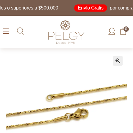
Envío Gratis
 o superiores a $500.000
por compras i
0