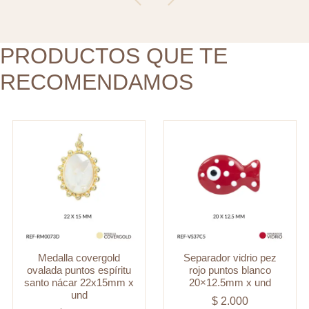
santo
20x12.5mm
nácar
x
22x15mm
PRODUCTOS QUE TE
und
x
cantidad
RECOMENDAMOS
und
cantidad
Medalla covergold
Separador vidrio pez
ovalada puntos espíritu
rojo puntos blanco
santo nácar 22x15mm x
20×12.5mm x und
und
$
2.000