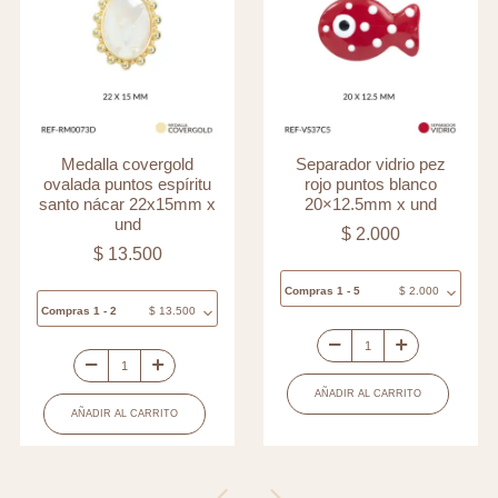
Medalla covergold
Separador vidrio pez
ovalada puntos espíritu
rojo puntos blanco
santo nácar 22x15mm x
20×12.5mm x und
und
$
2.000
$
13.500
Compras 1 - 5
$
2.000
Compras 1 - 2
$
13.500
Separador
Medalla
vidrio
AÑADIR AL CARRITO
covergold
pez
AÑADIR AL CARRITO
ovalada
rojo
puntos
puntos
espíritu
blanco