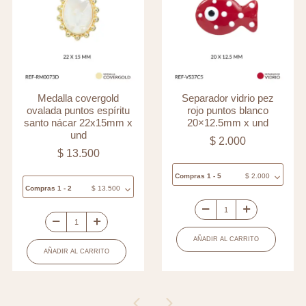
Medalla covergold
Separador vidrio pez
ovalada puntos espíritu
rojo puntos blanco
santo nácar 22x15mm x
20×12.5mm x und
und
$
2.000
$
13.500
Compras 1 - 5
$
2.000
Compras 1 - 2
$
13.500
Separador
Medalla
vidrio
AÑADIR AL CARRITO
covergold
pez
AÑADIR AL CARRITO
ovalada
rojo
puntos
puntos
espíritu
blanco