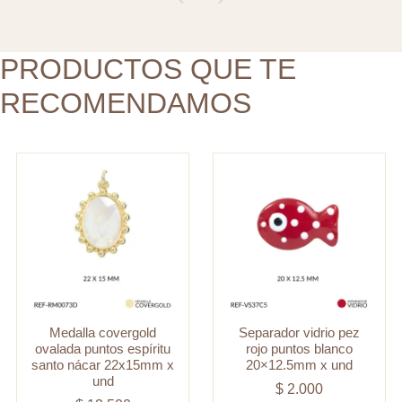
santo
20x12.5mm
nácar
x
22x15mm
PRODUCTOS QUE TE
und
x
cantidad
RECOMENDAMOS
und
cantidad
Medalla covergold
Separador vidrio pez
ovalada puntos espíritu
rojo puntos blanco
santo nácar 22x15mm x
20×12.5mm x und
und
$
2.000