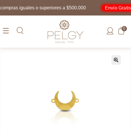
Envío Gratis
mpras iguales o superiores a $500.000
0