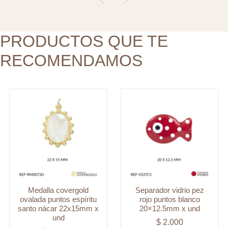
santo
20x12.5mm
nácar
x
22x15mm
PRODUCTOS QUE TE
und
x
cantidad
RECOMENDAMOS
und
cantidad
Medalla covergold
Separador vidrio pez
ovalada puntos espíritu
rojo puntos blanco
santo nácar 22x15mm x
20×12.5mm x und
und
$
2.000