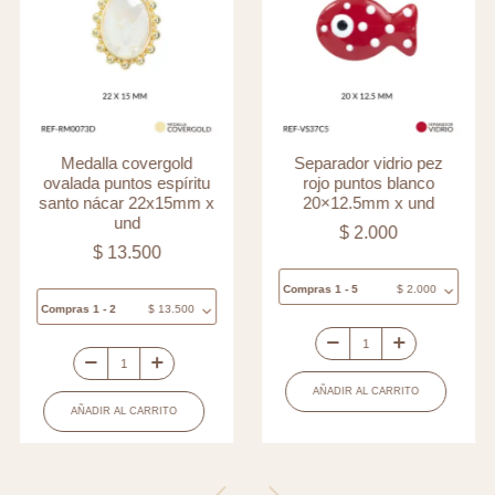
Medalla covergold
Separador vidrio pez
ovalada puntos espíritu
rojo puntos blanco
santo nácar 22x15mm x
20×12.5mm x und
und
$
2.000
$
13.500
Compras 1 - 5
$
2.000
Compras 1 - 2
$
13.500
Separador
Medalla
vidrio
AÑADIR AL CARRITO
covergold
pez
AÑADIR AL CARRITO
ovalada
rojo
puntos
puntos
espíritu
blanco