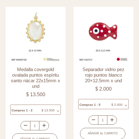
Medalla covergold
Separador vidrio pez
ovalada puntos espíritu
rojo puntos blanco
santo nácar 22x15mm x
20×12.5mm x und
und
$
2.000
$
13.500
Compras 1 - 5
$
2.000
Compras 1 - 2
$
13.500
Separador
Medalla
vidrio
AÑADIR AL CARRITO
covergold