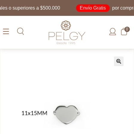
Envío Gratis
s o superiores a $500.000
por compras 
0