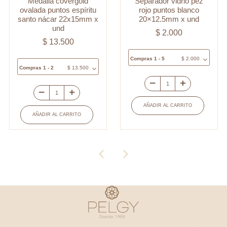
Medalla covergold
Separador vidrio pez
ovalada puntos espíritu
rojo puntos blanco
santo nácar 22x15mm x
20×12.5mm x und
und
$
2.000
$
13.500
Compras 1 - 5
$
2.000
Compras 1 - 2
$
13.500
Separador
Medalla
vidrio
AÑADIR AL CARRITO
covergold
pez
AÑADIR AL CARRITO
ovalada
rojo
puntos
puntos
espíritu
blanco
santo
20x12.5mm
nácar
x
22x15mm
und
x
cantidad
und
cantidad