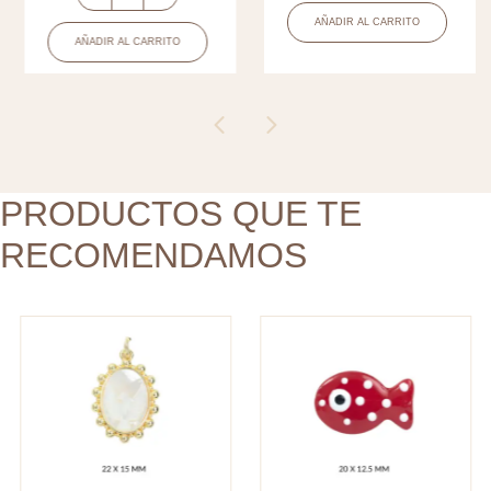
Medalla
vidrio
AÑADIR AL CARRITO
covergold
pez
AÑADIR AL CARRITO
ovalada
rojo
puntos
puntos
espíritu
blanco
santo
20x12.5mm
nácar
x
22x15mm
PRODUCTOS QUE TE
und
x
cantidad
RECOMENDAMOS
und
cantidad