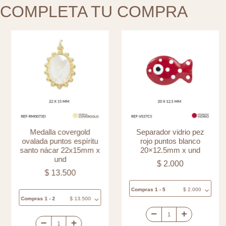
COMPLETA TU COMPRA
Medalla covergold
Separador vidrio pez
ovalada puntos espíritu
rojo puntos blanco
santo nácar 22x15mm x
20×12.5mm x und
und
$
2.000
$
13.500
Compras 1 - 5
$
2.000
Compras 1 - 2
$
13.500
Separador