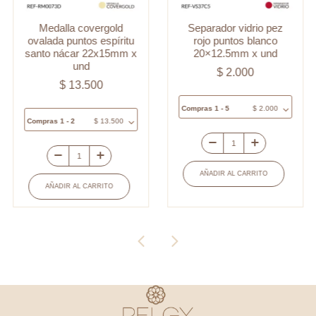
Medalla covergold
Separador vidrio pez
ovalada puntos espíritu
rojo puntos blanco
santo nácar 22x15mm x
20×12.5mm x und
und
$
2.000
$
13.500
Compras 1 - 5
$
2.000
Compras 1 - 2
$
13.500
Separador
Medalla
vidrio
AÑADIR AL CARRITO
covergold
pez
AÑADIR AL CARRITO
ovalada
rojo
puntos
puntos
espíritu
blanco
santo
20x12.5mm
nácar
x
22x15mm
und
x
cantidad