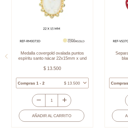
Medalla covergold ovalada puntos
Separa
espíritu santo nácar 22x15mm x und
bl
$
13.500
Compras 1 - 2
$
13.500
Compras 
Medalla
S
covergold
v
AÑADIR AL CARRITO
A
ovalada
p
puntos
r