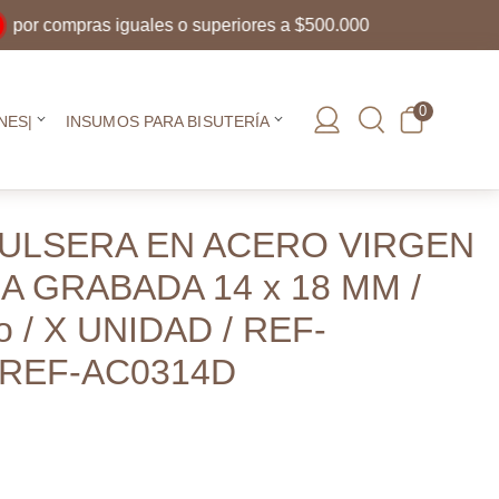
compras iguales o superiores a $500.000
0
NES|
INSUMOS PARA BISUTERÍA
ULSERA EN ACERO VIRGEN
 GRABADA 14 x 18 MM /
do / X UNIDAD / REF-
 REF-AC0314D