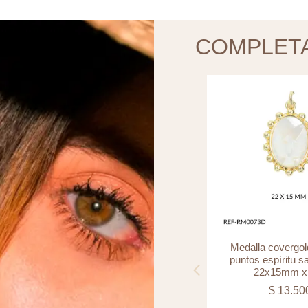
COMPLET
Separador laminado cilindro
Medalla covergol
diamantado 6x3mm x und
puntos espíritu s
22x15mm x
$
9.000
$
13.50