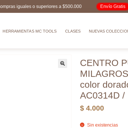
Envío Gratis
s iguales o superiores a $500.000
por 
HERRAMIENTAS MC TOOLS
CLASES
NUEVAS COLECCIO
CENTRO P
MILAGROSA
color dora
AC0314D /
$
4.000
Sin existencias