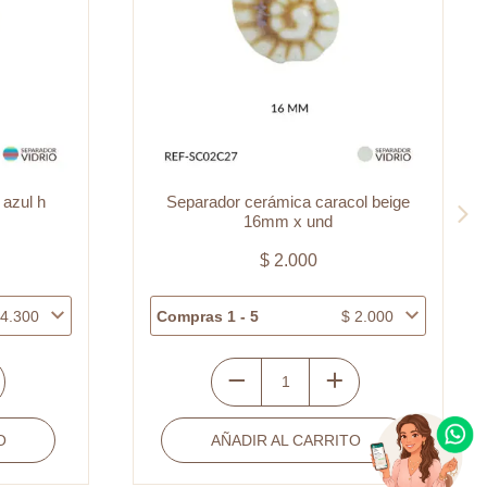
 azul h
Separador cerámica caracol beige
16mm x und
$
2.000
4.300
Compras 1 - 5
$
2.000
Separador
cerámica
O
AÑADIR AL CARRITO
caracol
beige