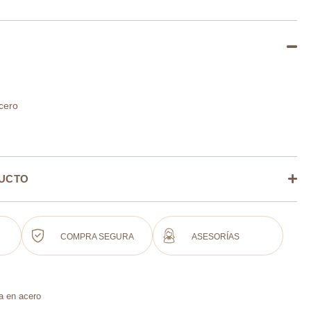
cero
DUCTO
COMPRA SEGURA
ASESORÍAS
a en acero