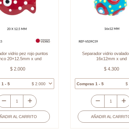
dor vidrio pez rojo puntos
Separador vidrio ovalado
anco 20×12.5mm x und
16x12mm x und
$
2.000
$
4.300
1 - 5
$
2.000
Compras 1 - 5
$
eparador
Separador
idrio
vidrio
ÑADIR AL CARRITO
AÑADIR AL CARRIT
ez
ovalado
ojo
azul