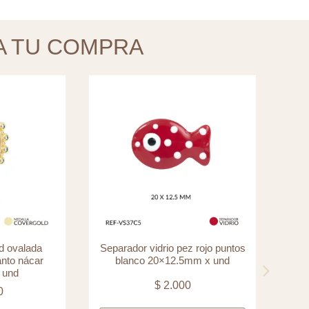
A TU COMPRA
d ovalada
Separador vidrio pez rojo puntos
Sep
anto nácar
blanco 20×12.5mm x und
 und
$
2.000
0