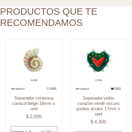
azules
cantidad
17mm
PRODUCTOS QUE TE
x
RECOMENDAMOS
und
cantidad
Separador cerámica
Separador vidrio
caracol beige 16mm x
corazon verde oscuro
und
puntos azules 17mm x
und
$
2.000
$
4.300
Compras 1 - 5
$
2.000