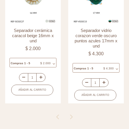
Separador cerámica
Separador vidrio
caracol beige 16mm x
corazon verde oscuro
und
puntos azules 17mm x
und
$
2.000
$
4.300
Compras 1 - 5
$
2.000
Compras 1 - 5
$
4.300
Separador
Separador
cerámica
AÑADIR AL CARRITO
vidrio
caracol
AÑADIR AL CARRITO
corazon
beige
verde
16mm
oscuro
x
puntos
und