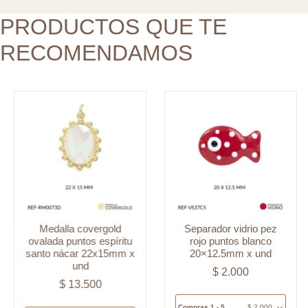
nácar
x
22x15mm
PRODUCTOS QUE TE
und
x
cantidad
RECOMENDAMOS
und
cantidad
Medalla covergold
Separador vidrio pez
ovalada puntos espíritu
rojo puntos blanco
santo nácar 22x15mm x
20×12.5mm x und
und
$
2.000
$
13.500
Compras 1 - 5
$
2.000