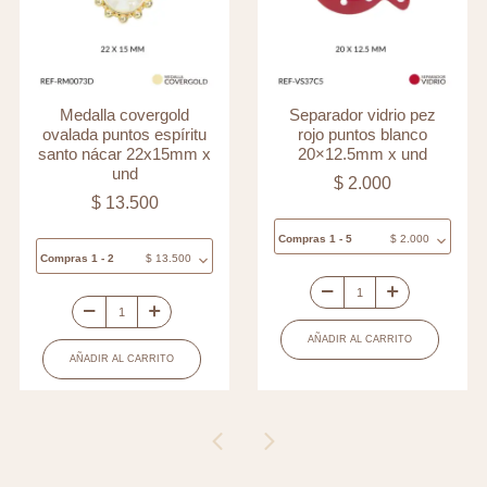
Medalla covergold
Separador vidrio pez
ovalada puntos espíritu
rojo puntos blanco
santo nácar 22x15mm x
20×12.5mm x und
und
$
2.000
$
13.500
Compras 1 - 5
$
2.000
Compras 1 - 2
$
13.500
Separador
Medalla
vidrio
AÑADIR AL CARRITO
covergold
pez
AÑADIR AL CARRITO
ovalada
rojo
puntos
puntos
espíritu
blanco
santo
20x12.5mm