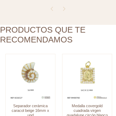
virgen
16mm
guadalupe
x
circón
und
blanco
cantidad
14.5x11mm
PRODUCTOS QUE TE
x
RECOMENDAMOS
und
cantidad
Separador cerámica
Medalla covergold
caracol beige 16mm x
cuadrada virgen
und
guadalupe circón blanco