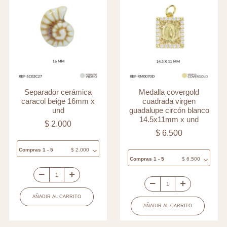
Separador cerámica
Medalla covergold
caracol beige 16mm x
cuadrada virgen
und
guadalupe circón blanco
14.5x11mm x und
$
2.000
$
6.500
Compras 1 - 5
$
2.000
Compras 1 - 5
$
6.500
Separador
Medalla
cerámica
AÑADIR AL CARRITO
covergold
caracol
AÑADIR AL CARRITO
cuadrada
beige