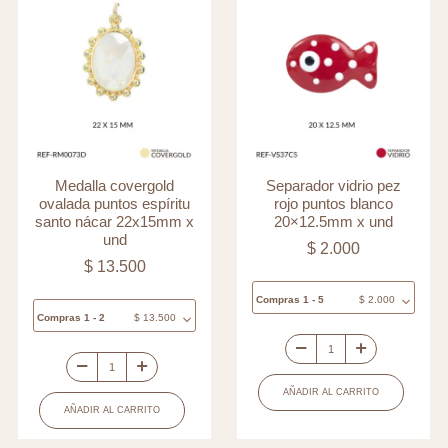
Medalla covergold
Separador vidrio pez
ovalada puntos espíritu
rojo puntos blanco
santo nácar 22x15mm x
20×12.5mm x und
und
$
2.000
$
13.500
Compras 1 - 5
$
2.000
Compras 1 - 2
$
13.500
Separador
Medalla
vidrio
AÑADIR AL CARRITO
covergold
pez
AÑADIR AL CARRITO
ovalada
rojo