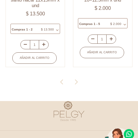
und
$
2.000
$
13.500
Compras 1 - 5
$
2.000
Compras 1 - 2
$
13.500
Separador
Medalla
vidrio
AÑADIR AL CARRITO
covergold
pez
AÑADIR AL CARRITO
ovalada
rojo
puntos
puntos
espíritu
blanco
santo
20x12.5mm
nácar
x
22x15mm
und
x
cantidad
und
cantidad