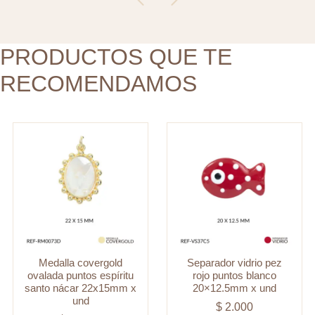
santo
20x12.5mm
nácar
x
22x15mm
PRODUCTOS QUE TE
und
x
cantidad
RECOMENDAMOS
und
cantidad
Medalla covergold
Separador vidrio pez
ovalada puntos espíritu
rojo puntos blanco
santo nácar 22x15mm x
20×12.5mm x und
und
$
2.000