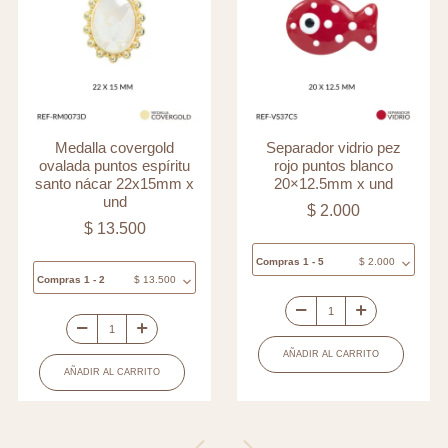
Medalla covergold
Separador vidrio pez
ovalada puntos espíritu
rojo puntos blanco
santo nácar 22x15mm x
20×12.5mm x und
und
$
2.000
$
13.500
Compras 1 - 5
$
2.000
Compras 1 - 2
$
13.500
Separador
Medalla
vidrio
AÑADIR AL CARRITO
covergold
pez
AÑADIR AL CARRITO
ovalada
rojo
puntos
puntos
espíritu
blanco