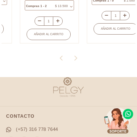
Compras 1 - 5
$
2.000
Compras 1 - 2
$
13.500
Separador
Medalla
vidrio
AÑADIR AL CARRITO
covergold
pez
AÑADIR AL CARRITO
ovalada
rojo
puntos
puntos
espíritu
blanco
santo
20x12.5mm
nácar
x
22x15mm
und
x
cantidad
und
cantidad
CONTACTO
(+57) 316 778 7644