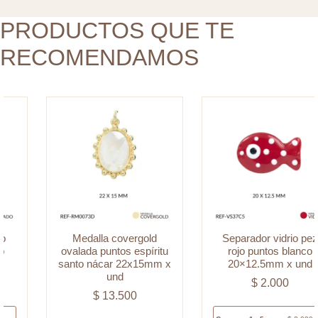
nácar
x
22x15mm
PRODUCTOS QUE TE
und
x
cantidad
RECOMENDAMOS
und
cantidad
Medalla covergold
Separador vidrio pez
ovalada puntos espíritu
rojo puntos blanco
santo nácar 22x15mm x
20×12.5mm x und
und
$
2.000
$
13.500