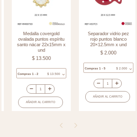
Medalla covergold
Separador vidrio pez
ovalada puntos espíritu
rojo puntos blanco
santo nácar 22x15mm x
20×12.5mm x und
und
$
2.000
$
13.500
Compras 1 - 5
$
2.000
Compras 1 - 2
$
13.500
Separador
Medalla
vidrio
AÑADIR AL CARRITO
covergold
pez
AÑADIR AL CARRITO
ovalada
rojo
puntos
puntos
espíritu
blanco
santo
20x12.5mm