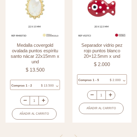
Medalla covergold
Separador vidrio pez
ovalada puntos espíritu
rojo puntos blanco
santo nácar 22x15mm x
20×12.5mm x und
und
$
2.000
$
13.500
Compras 1 - 5
$
2.000
Compras 1 - 2
$
13.500
Separador
Medalla
vidrio
AÑADIR AL CARRITO
covergold
pez
AÑADIR AL CARRITO
ovalada
rojo
puntos
puntos
espíritu
blanco