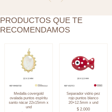
santo
20x12.5mm
nácar
x
22x15mm
PRODUCTOS QUE TE
und
x
cantidad
RECOMENDAMOS
und
cantidad
Medalla covergold
Separador vidrio pez
ovalada puntos espíritu
rojo puntos blanco
santo nácar 22x15mm x
20×12.5mm x und
und
$
2.000