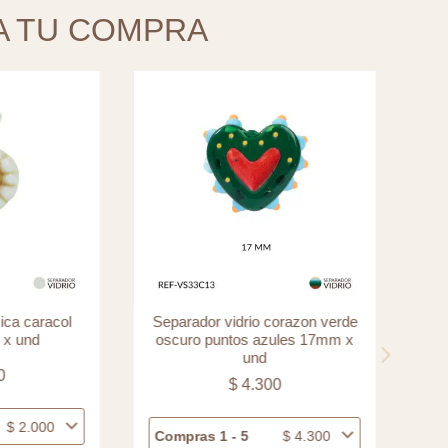
A TU COMPRA
ca caracol
Separador vidrio corazon verde
M
x und
oscuro puntos azules 17mm x
vir
und
0
$
4.300
$
2.000
Compras 1 - 5
$
4.300
Com