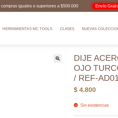
Envío Gratis
ras iguales o superiores a $500.000
po
HERRAMIENTAS MC TOOLS
CLASES
NUEVAS COLECCIO
DIJE ACE
OJO TURCO
/ REF-AD0
$
4.800
Sin existencias