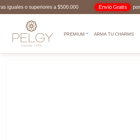
Envío Gratis
uales o superiores a $500.000
por comp
PREMIUM
ARMA TU CHARMS