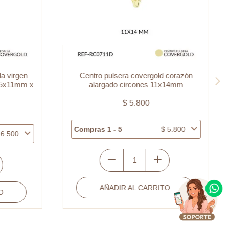
a virgen
Centro pulsera covergold corazón
.5x11mm x
alargado circones 11x14mm
$
5.800
Compras 1 - 5
$
5.800
6.500
Centro
pulsera
AÑADIR AL CARRITO
covergold
O
corazón
alargado