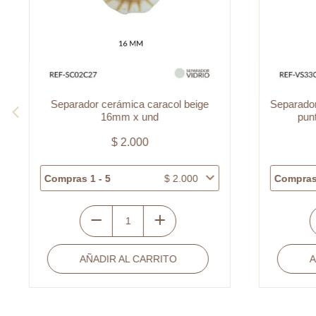
Separador cerámica caracol beige
Separador
16mm x und
pun
$
2.000
Compras 1 - 5
$
2.000
Compras 
Separador
S
cerámica
v
AÑADIR AL CARRITO
A
caracol
c
beige
v
16mm
o