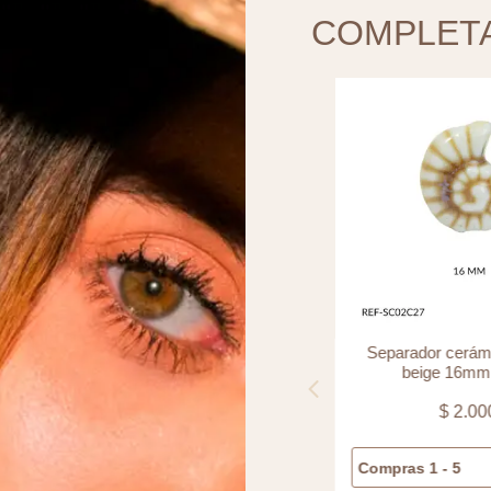
COMPLET
Separador vidrio ovalado azul h
Separador cerámi
16x12mm x und
beige 16mm 
$
4.300
$
2.00
Compras 1 - 5
$
4.300
Compras 1 - 5