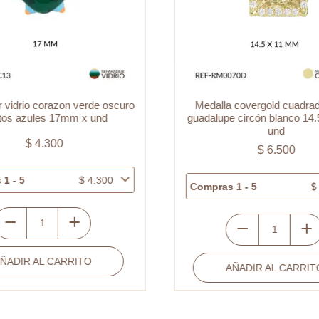
 vidrio corazon verde oscuro
Medalla covergold cuadrad
tos azules 17mm x und
guadalupe circón blanco 14
und
$
4.300
$
6.500
1 - 5
$
4.300
Compras 1 - 5
$
eparador
Medalla
idrio
covergold
ÑADIR AL CARRITO
orazon
AÑADIR AL CARRIT
cuadrada
erde
virgen
scuro
guadalupe