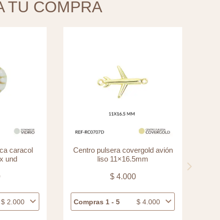
A TU COMPRA
overgold avión
Separador vidrio corazon verde
16.5mm
oscuro puntos azules 17mm x
und
00
$
4.300
$
4.000
Compras 1 - 5
$
4.300
C