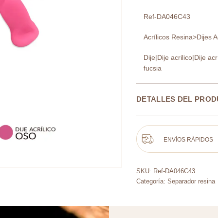
Ref-DA046C43
Acrílicos Resina>Dijes Ac
Dije|Dije acrilico|Dije ac
fucsia
DETALLES DEL PRO
ENVÍOS RÁPIDOS
SKU:
Ref-DA046C43
Categoría:
Separador resina