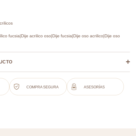
rilicos
rílico fucsia|Dije acrilico oso|Dije fucsia|Dije oso acrilico|Dije oso
DUCTO
COMPRA SEGURA
ASESORÍAS