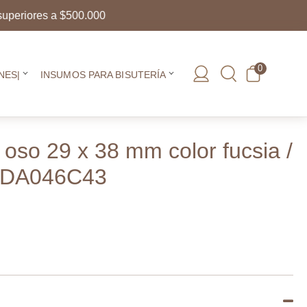
ores a $500.000
0
NES|
INSUMOS PARA BISUTERÍA
o oso 29 x 38 mm color fucsia /
f-DA046C43