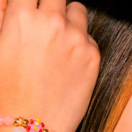
Separador vidrio ovalado azul h
16x12mm x und
$
4.300
Compras 1 - 5
$
4.300