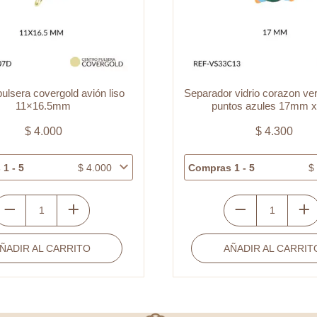
r vidrio corazon verde oscuro
Centro pulsera covergol
ntos azules 17mm x und
alargado circones 1
$
4.300
$
5.800
 1 - 5
$
4.300
Compras 1 - 5
Separador
Centro
vidrio
pulsera
AÑADIR AL CARRITO
AÑADIR AL CARRI
corazon
covergold
verde
corazón
oscuro
alargado
puntos
circones