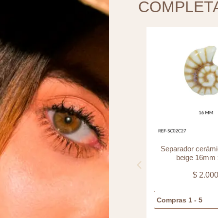
COMPLET
Separador cerámica caracol
Centro pulsera c
beige 16mm x und
liso 11×
$
2.000
$
4.0
Compras 1 - 5
$
2.000
Compras 1 - 5