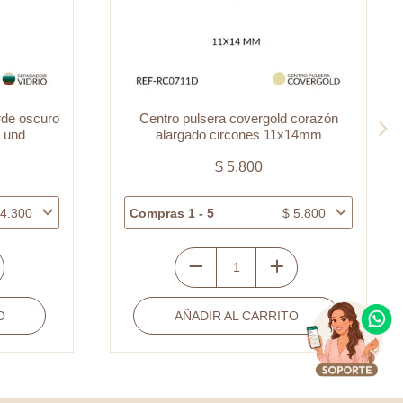
d corazón
Medalla covergold cuadrada virgen
1x14mm
guadalupe circón blanco 14.5x11mm x
und
$
6.500
$
5.800
Compras 1 - 5
$
6.500
Medalla
covergold
TO
AÑADIR AL CARRITO
cuadrada
virgen
guadalupe
circón