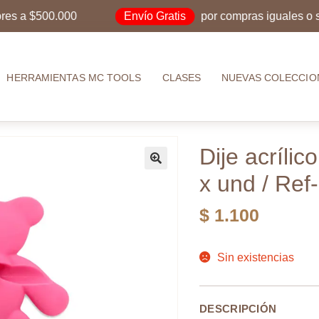
Envío Gratis
 $500.000
por compras iguales o superi
HERRAMIENTAS MC TOOLS
CLASES
NUEVAS COLECCIO
Dije acrílic
x und / Re
$
1.100
Sin existencias
DESCRIPCIÓN