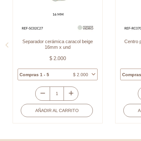
Centro pulsera covergold avión liso
Separado
11×16.5mm
pu
$
4.000
Compras 1 - 5
$
4.000
Compras
Centro
pulsera
AÑADIR AL CARRITO
covergold
avión
liso
11x16.5mm