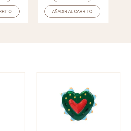
pulsera
RRITO
AÑADIR AL CARRITO
covergold
avión
liso
11x16.5mm
cantidad