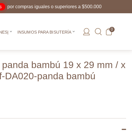
r compras iguales o superiores a $500.000
0
NES|
INSUMOS PARA BISUTERÍA
co panda bambú 19 x 29 mm / x
ef-DA020-panda bambú