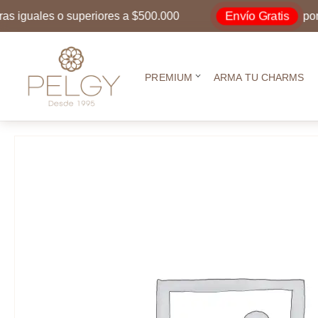
Envío Gratis
uales o superiores a $500.000
por comp
PREMIUM
ARMA TU CHARMS