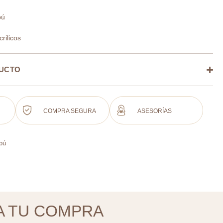
bú
rilicos
DUCTO
COMPRA SEGURA
ASESORÍAS
bú
A TU COMPRA