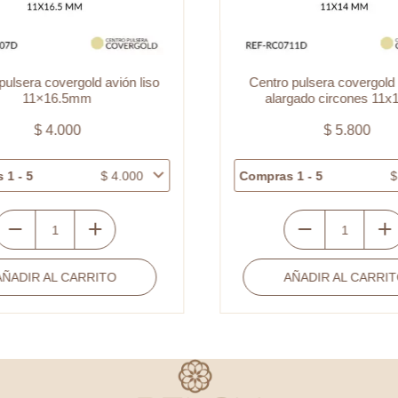
ulsera covergold avión liso
Centro pulsera covergold
11×16.5mm
alargado circones 11
$
4.000
$
5.800
1 - 5
$
4.000
Compras 1 - 5
$
entro
Centro
ulsera
pulsera
ÑADIR AL CARRITO
AÑADIR AL CARRIT
overgold
covergold
vión
corazón
iso
alargado
1x16.5mm
circones
antidad
11x14mm
cantidad