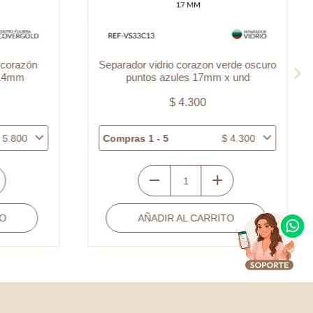
 corazón
Separador vidrio corazon verde oscuro
x14mm
puntos azules 17mm x und
$
4.300
5.800
Compras 1 - 5
$
4.300
Separador
vidrio
O
AÑADIR AL CARRITO
corazon
verde
oscuro
puntos
azules
17mm