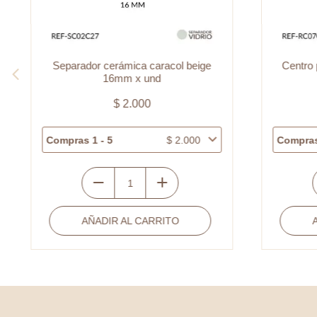
Separador cerámica caracol beige
Centro p
16mm x und
$
2.000
Compras 1 - 5
$
2.000
Compras 
Separador
C
cerámica
p
AÑADIR AL CARRITO
A
caracol
c
beige
a
16mm
l
x
1
und
c
cantidad