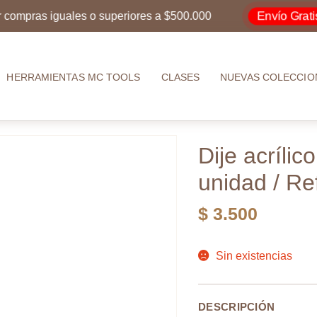
Envío Gratis
ras iguales o superiores a $500.000
po
HERRAMIENTAS MC TOOLS
CLASES
NUEVAS COLECCIO
Dije acríli
unidad / R
$
3.500
Sin existencias
DESCRIPCIÓN