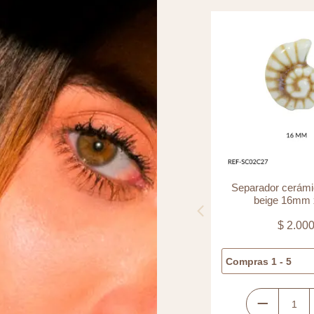
Separador vidrio ovalado azul h
Separador cerámi
16x12mm x und
beige 16mm 
$
4.300
$
2.00
Compras 1 - 5
$
4.300
Compras 1 - 5
Separador
Separador