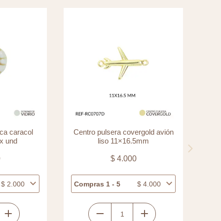
ca caracol
Centro pulsera covergold avión
x und
liso 11×16.5mm
c
0
$
4.000
$
2.000
Compras 1 - 5
$
4.000
Com
Centro