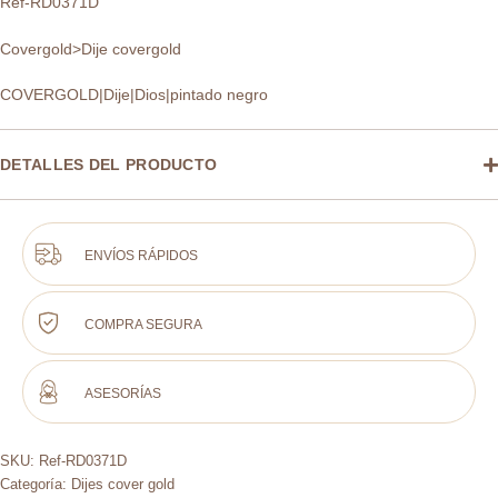
Ref-RD0371D
Covergold>Dije covergold
COVERGOLD|Dije|Dios|pintado negro
DETALLES DEL PRODUCTO
ENVÍOS RÁPIDOS
COMPRA SEGURA
ASESORÍAS
SKU:
Ref-RD0371D
Categoría:
Dijes cover gold