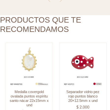
santo
20x12.5mm
nácar
x
22x15mm
PRODUCTOS QUE TE
und
x
cantidad
RECOMENDAMOS
und
cantidad
Medalla covergold
Separador vidrio pez
ovalada puntos espíritu
rojo puntos blanco
santo nácar 22x15mm x
20×12.5mm x und
und
$
2.000