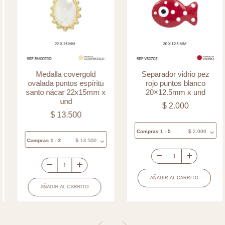
Medalla covergold
Separador vidrio pez
ovalada puntos espíritu
rojo puntos blanco
santo nácar 22x15mm x
20×12.5mm x und
und
$
2.000
$
13.500
Compras 1 - 5
$
2.000
Compras 1 - 2
$
13.500
Separador
Medalla
vidrio
AÑADIR AL CARRITO
covergold
pez
AÑADIR AL CARRITO
ovalada
rojo
puntos
puntos
espíritu
blanco