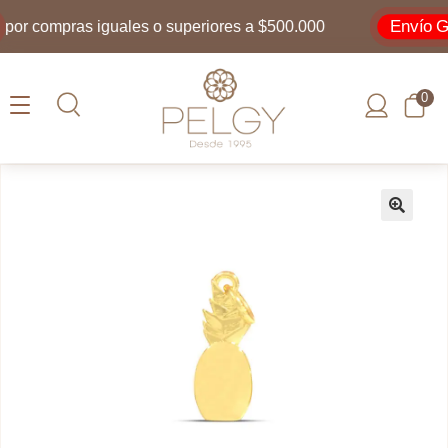
Envío Grat
r compras iguales o superiores a $500.000
0