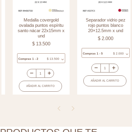
Medalla covergold
Separador vidrio pez
ovalada puntos espíritu
rojo puntos blanco
santo nácar 22x15mm x
20×12.5mm x und
und
$
2.000
$
13.500
Compras 1 - 5
$
2.000
Compras 1 - 2
$
13.500
Separador
Medalla
vidrio
AÑADIR AL CARRITO
covergold
pez
AÑADIR AL CARRITO
ovalada
rojo
puntos
puntos
espíritu
blanco
santo
20x12.5mm
nácar
x
22x15mm
und