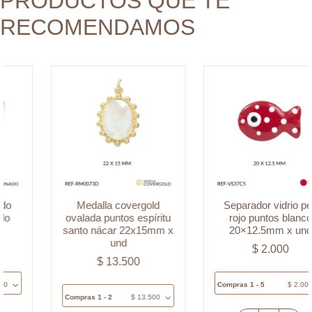
PRODUCTOS QUE TE
x
cantidad
RECOMENDAMOS
und
cantidad
Medalla covergold
Separador vidrio pez
ovalada puntos espíritu
rojo puntos blanco
santo nácar 22x15mm x
20×12.5mm x und
und
$
2.000
$
13.500
Compras 1 - 5
$
2.000
Compras 1 - 2
$
13.500