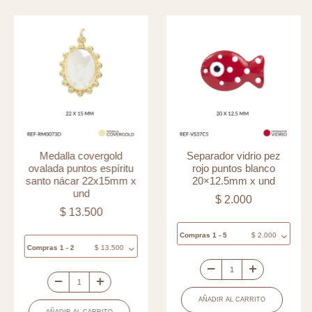
Medalla covergold
Separador vidrio pez
ovalada puntos espíritu
rojo puntos blanco
santo nácar 22x15mm x
20×12.5mm x und
und
$
2.000
$
13.500
Compras 1 - 5
$
2.000
Compras 1 - 2
$
13.500
Separador
Medalla
vidrio
AÑADIR AL CARRITO
covergold