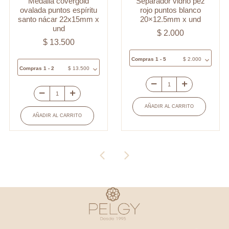
Medalla covergold
Separador vidrio pez
ovalada puntos espíritu
rojo puntos blanco
santo nácar 22x15mm x
20×12.5mm x und
und
$
2.000
$
13.500
Compras 1 - 5
$
2.000
Compras 1 - 2
$
13.500
Separador
Medalla
vidrio
AÑADIR AL CARRITO
covergold
pez
AÑADIR AL CARRITO
ovalada
rojo
puntos
puntos
espíritu
blanco
santo
20x12.5mm
nácar
x
22x15mm
und
x
cantidad
und
cantidad