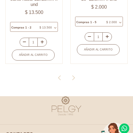
und
$
2.000
$
13.500
Compras 1 - 5
$
2.000
Compras 1 - 2
$
13.500
Separador
Medalla
vidrio
AÑADIR AL CARRITO
covergold
pez
AÑADIR AL CARRITO
ovalada
rojo
puntos
puntos
espíritu
blanco
santo
20x12.5mm
nácar
x
22x15mm
und
x
cantidad
und
cantidad