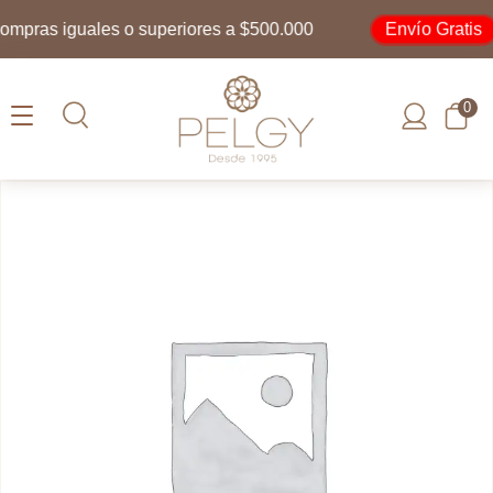
Envío Gratis
pras iguales o superiores a $500.000
p
0