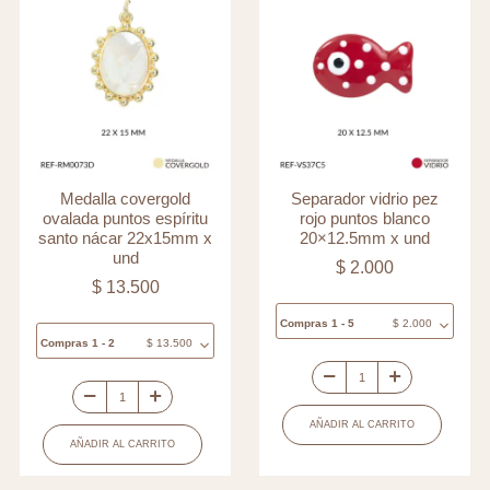
Medalla covergold
Separador vidrio pez
ovalada puntos espíritu
rojo puntos blanco
santo nácar 22x15mm x
20×12.5mm x und
und
$
2.000
$
13.500
Compras 1 - 5
$
2.000
Compras 1 - 2
$
13.500
Separador
Medalla
vidrio
AÑADIR AL CARRITO
covergold
pez
AÑADIR AL CARRITO
ovalada
rojo