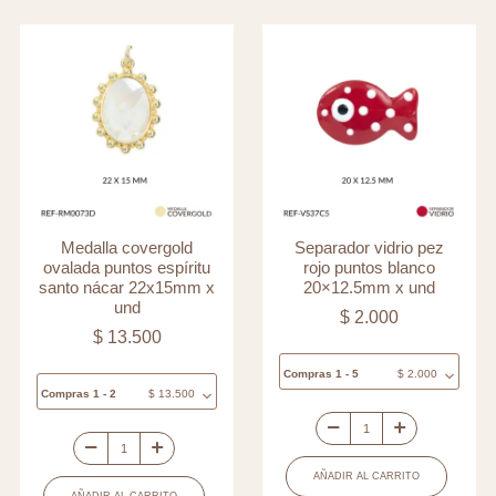
Medalla covergold
Separador vidrio pez
ovalada puntos espíritu
rojo puntos blanco
santo nácar 22x15mm x
20×12.5mm x und
und
$
2.000
$
13.500
Compras 1 - 5
$
2.000
Compras 1 - 2
$
13.500
Separador
Medalla
vidrio
AÑADIR AL CARRITO
covergold