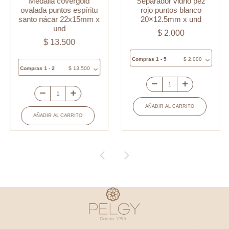
Medalla covergold
Separador vidrio pez
ovalada puntos espíritu
rojo puntos blanco
santo nácar 22x15mm x
20×12.5mm x und
und
$
2.000
$
13.500
Compras 1 - 5
$
2.000
Compras 1 - 2
$
13.500
Separador
Medalla
vidrio
AÑADIR AL CARRITO
covergold
pez
AÑADIR AL CARRITO
ovalada
rojo
puntos
puntos
espíritu
blanco
santo
20x12.5mm
nácar
x
22x15mm
und
x
cantidad
und
cantidad