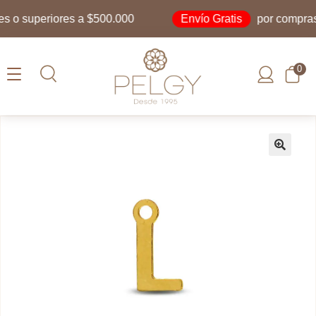
Envío Gratis
o superiores a $500.000
por compras i
0