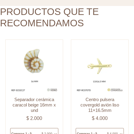
cantidad
PRODUCTOS QUE TE
RECOMENDAMOS
Separador cerámica
Centro pulsera
caracol beige 16mm x
covergold avión liso
und
11×16.5mm
$
2.000
$
4.000
Compras 1 - 5
$
2.000
Compras 1 - 5
$
4.000