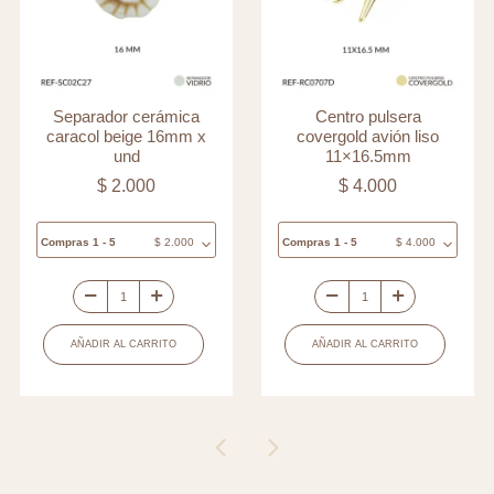
Separador cerámica
Centro pulsera
caracol beige 16mm x
covergold avión liso
und
11×16.5mm
$
2.000
$
4.000
Compras 1 - 5
$
2.000
Compras 1 - 5
$
4.000
Separador
Centro
cerámica
pulsera
AÑADIR AL CARRITO
AÑADIR AL CARRITO
caracol
covergold
beige
avión
16mm
liso
x
11x16.5mm
und
cantidad