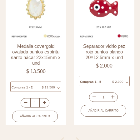
Medalla covergold
Separador vidrio pez
ovalada puntos espíritu
rojo puntos blanco
santo nácar 22x15mm x
20×12.5mm x und
und
$
2.000
$
13.500
Compras 1 - 5
$
2.000
Compras 1 - 2
$
13.500
Separador
Medalla
vidrio
AÑADIR AL CARRITO
covergold
pez
AÑADIR AL CARRITO
ovalada
rojo
puntos
puntos
espíritu
blanco