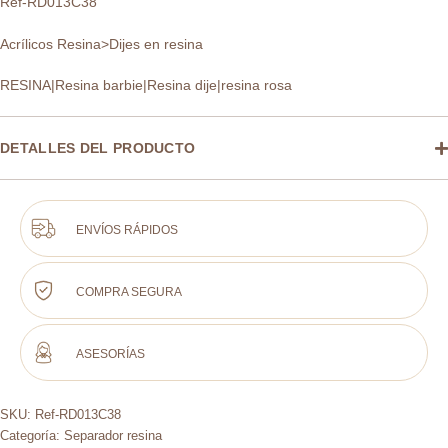
Ref-RD013C38
Acrílicos Resina>Dijes en resina
RESINA|Resina barbie|Resina dije|resina rosa
DETALLES DEL PRODUCTO
ENVÍOS RÁPIDOS
COMPRA SEGURA
ASESORÍAS
SKU:
Ref-RD013C38
Categoría:
Separador resina