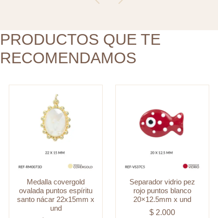
santo
20x12.5mm
nácar
x
22x15mm
PRODUCTOS QUE TE
und
x
cantidad
RECOMENDAMOS
und
cantidad
Medalla covergold
Separador vidrio pez
ovalada puntos espíritu
rojo puntos blanco
santo nácar 22x15mm x
20×12.5mm x und
und
$
2.000