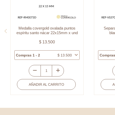
Medalla covergold ovalada puntos
Separa
espíritu santo nácar 22x15mm x und
bl
$
13.500
Compras 1 - 2
$
13.500
Compras 
Medalla
S
covergold
v
AÑADIR AL CARRITO
A
ovalada
p
puntos
r
espíritu
p
santo
b
nácar
2