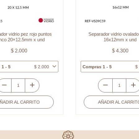
dor vidrio pez rojo puntos
Separador vidrio ovalado
anco 20×12.5mm x und
16x12mm x und
$
2.000
$
4.300
1 - 5
$
2.000
Compras 1 - 5
$
eparador
Separador
idrio
vidrio
ÑADIR AL CARRITO
AÑADIR AL CARRIT
ez
ovalado
ojo
azul
untos
h
lanco
16x12mm
0x12.5mm
x