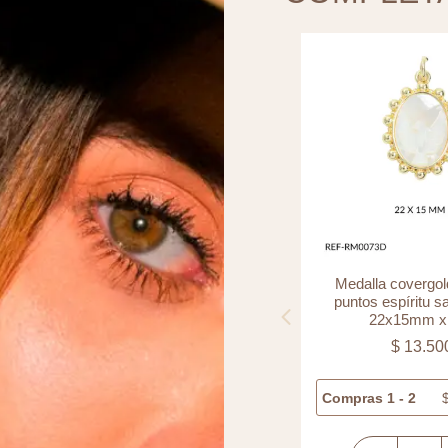
Separador laminado cilindro
Medalla covergol
diamantado 6x3mm x und
puntos espíritu s
22x15mm x
$
9.000
$
13.50
Compras 1 - 5
$
9.000
Compras 1 - 2