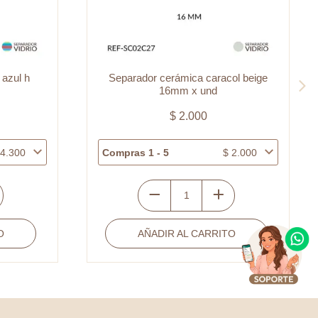
 azul h
Separador cerámica caracol beige
16mm x und
$
2.000
4.300
Compras 1 - 5
$
2.000
Separador
cerámica
O
AÑADIR AL CARRITO
caracol
beige
16mm
x
und