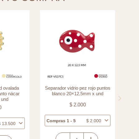
d ovalada
Separador vidrio pez rojo puntos
Sep
anto nácar
blanco 20×12.5mm x und
 und
$
2.000
0
Compras 1 - 5
$
2.000
Com
$
13.500