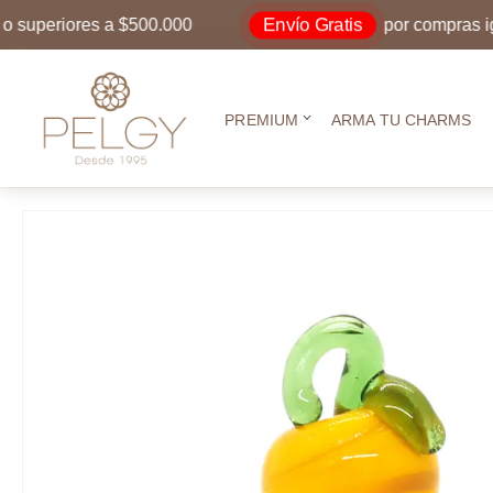
Envío Gratis
periores a $500.000
por compras iguale
PREMIUM
ARMA TU CHARMS