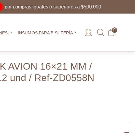
 compras iguales o superiores a $500.000
0
NES|
INSUMOS PARA BISUTERÍA
K AVION 16×21 MM /
12 und / Ref-ZD0558N