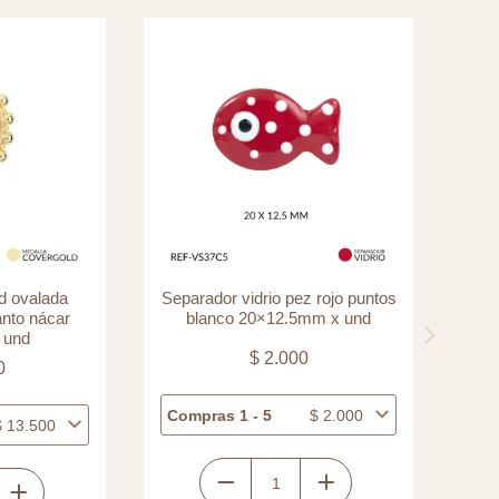
d ovalada
Separador vidrio pez rojo puntos
Sep
anto nácar
blanco 20×12.5mm x und
 und
$
2.000
0
Compras 1 - 5
$
2.000
Com
$
13.500
Separador