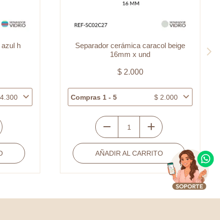
 azul h
Separador cerámica caracol beige
16mm x und
$
2.000
4.300
Compras 1 - 5
$
2.000
Separador
cerámica
O
AÑADIR AL CARRITO
caracol
beige
16mm
x
und
cantidad