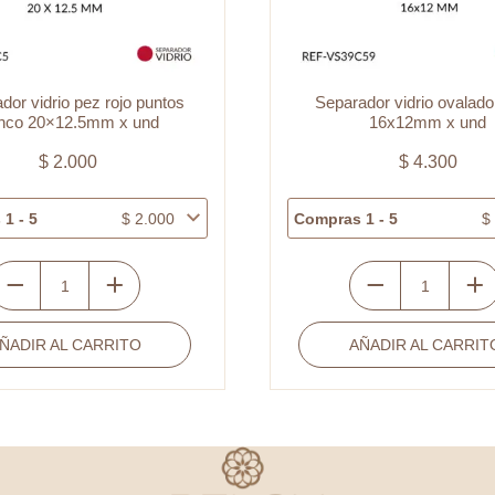
dor vidrio pez rojo puntos
Separador vidrio ovalado
anco 20×12.5mm x und
16x12mm x und
$
2.000
$
4.300
1 - 5
$
2.000
Compras 1 - 5
$
eparador
Separador
idrio
vidrio
ÑADIR AL CARRITO
AÑADIR AL CARRIT
ez
ovalado
ojo
azul
untos
h
lanco
16x12mm
0x12.5mm
x
und