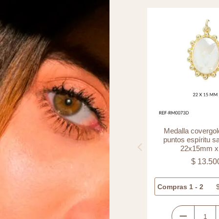
Separador laminado cilindro
Medalla covergol
diamantado 6x3mm x und
puntos espíritu s
22x15mm x
$
9.000
$
13.50
Compras 1 - 5
$
9.000
Compras 1 - 2
Separador