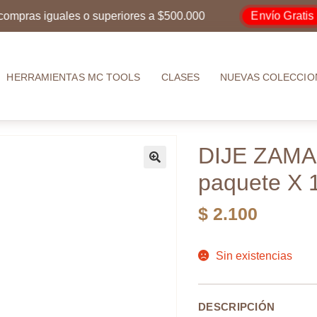
Envío Gratis
as iguales o superiores a $500.000
por
HERRAMIENTAS MC TOOLS
CLASES
NUEVAS COLECCIO
DIJE ZAMA
paquete X 
$
2.100
Sin existencias
DESCRIPCIÓN