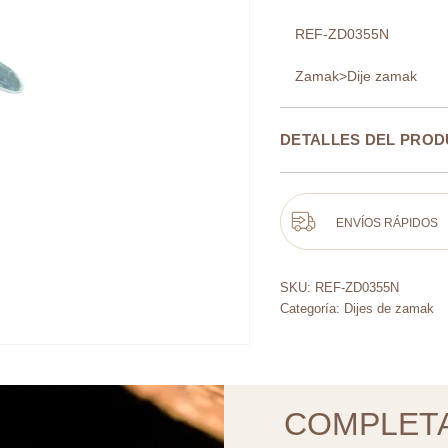
REF-ZD0355N
Zamak>Dije zamak
DETALLES DEL PRO
ENVÍOS RÁPIDOS
SKU:
REF-ZD0355N
Categoría:
Dijes de zamak
COMPLET