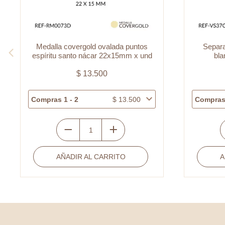
Medalla covergold ovalada puntos
Separa
espíritu santo nácar 22x15mm x und
bl
$
13.500
Compras 1 - 2
$
13.500
Compras 
Medalla
S
covergold
v
AÑADIR AL CARRITO
A
ovalada
p
puntos
r
espíritu
p
santo
b
nácar
2
22x15mm
x