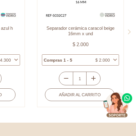
 azul h
Separador cerámica caracol beige
16mm x und
$
2.000
4.300
Compras 1 - 5
$
2.000
Separador
cerámica
O
AÑADIR AL CARRITO
caracol
beige
16mm
x
und
cantidad