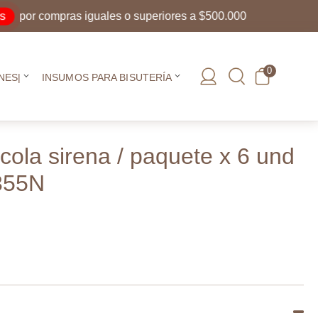
or compras iguales o superiores a $500.000
0
NES|
INSUMOS PARA BISUTERÍA
cola sirena / paquete x 6 und
355N