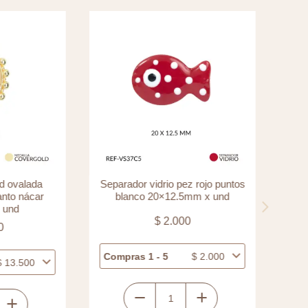
d ovalada
Separador vidrio pez rojo puntos
Sep
anto nácar
blanco 20×12.5mm x und
 und
$
2.000
0
Compras 1 - 5
$
2.000
Com
$
13.500
Separador