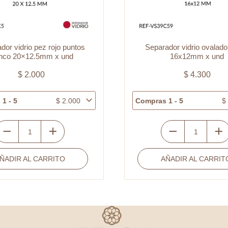
dor vidrio pez rojo puntos
Separador vidrio ovalado
anco 20×12.5mm x und
16x12mm x und
$
2.000
$
4.300
1 - 5
$
2.000
Compras 1 - 5
$
eparador
Separador
idrio
vidrio
ÑADIR AL CARRITO
AÑADIR AL CARRIT
ez
ovalado
ojo
azul
untos
h
lanco
16x12mm
0x12.5mm
x
und