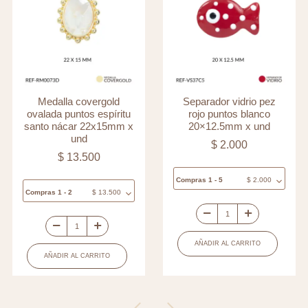
Medalla covergold
Separador vidrio pez
ovalada puntos espíritu
rojo puntos blanco
santo nácar 22x15mm x
20×12.5mm x und
und
$
2.000
$
13.500
Compras 1 - 5
$
2.000
Compras 1 - 2
$
13.500
Separador
Medalla
vidrio
AÑADIR AL CARRITO
covergold
pez
AÑADIR AL CARRITO
ovalada
rojo
puntos
puntos
espíritu
blanco