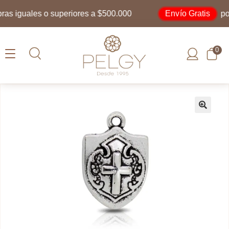
Envío Gratis
 iguales o superiores a $500.000
por 
0