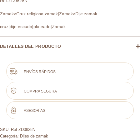
Ref-ZD0828N
Zamak>Cruz religiosa zamak|Zamak>Dije zamak
cruz|dije escudo|plateado|Zamak
DETALLES DEL PRODUCTO
ENVÍOS RÁPIDOS
COMPRA SEGURA
ASESORÍAS
SKU:
Ref-ZD0828N
Categoría:
Dijes de zamak