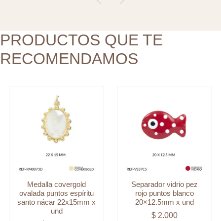
santo
20x12.5mm
nácar
x
22x15mm
PRODUCTOS QUE TE
und
x
cantidad
RECOMENDAMOS
und
cantidad
Medalla covergold
Separador vidrio pez
ovalada puntos espíritu
rojo puntos blanco
santo nácar 22x15mm x
20×12.5mm x und
und
$
2.000