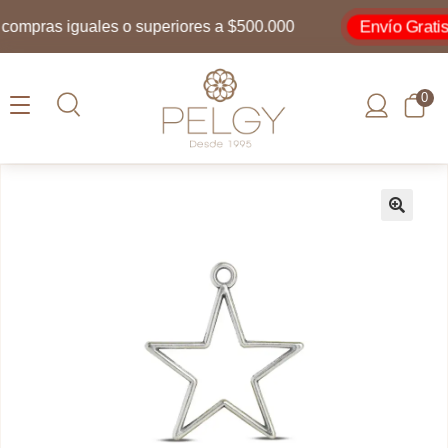
Envío Gratis
mpras iguales o superiores a $500.000
0