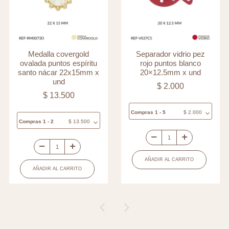
Medalla covergold
Separador vidrio pez
ovalada puntos espíritu
rojo puntos blanco
santo nácar 22x15mm x
20×12.5mm x und
und
$
2.000
$
13.500
Compras 1 - 5
$
2.000
Compras 1 - 2
$
13.500
Separador
Medalla
vidrio
AÑADIR AL CARRITO
covergold
pez
AÑADIR AL CARRITO
ovalada
rojo
puntos
puntos
espíritu
blanco
santo
20x12.5mm