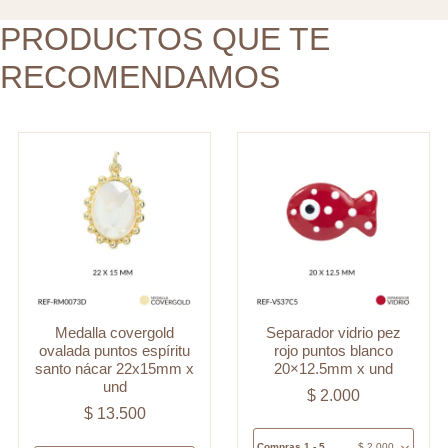
nácar
x
22x15mm
PRODUCTOS QUE TE
und
x
cantidad
RECOMENDAMOS
und
cantidad
Medalla covergold
Separador vidrio pez
ovalada puntos espíritu
rojo puntos blanco
santo nácar 22x15mm x
20×12.5mm x und
und
$
2.000
$
13.500
Compras 1 - 5
$
2.000