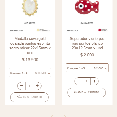
Medalla covergold
Separador vidrio pez
ovalada puntos espíritu
rojo puntos blanco
santo nácar 22x15mm x
20×12.5mm x und
und
$
2.000
$
13.500
Compras 1 - 5
$
2.000
Compras 1 - 2
$
13.500
Separador
Medalla
vidrio
AÑADIR AL CARRITO
covergold
pez
AÑADIR AL CARRITO
ovalada
rojo
puntos
puntos
espíritu
blanco