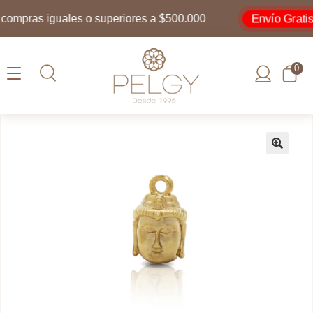
Envío Gratis
mpras iguales o superiores a $500.000
0