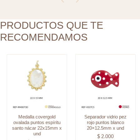
santo
20x12.5mm
nácar
x
22x15mm
PRODUCTOS QUE TE
und
x
cantidad
RECOMENDAMOS
und
cantidad
Medalla covergold
Separador vidrio pez
ovalada puntos espíritu
rojo puntos blanco
santo nácar 22x15mm x
20×12.5mm x und
und
$
2.000