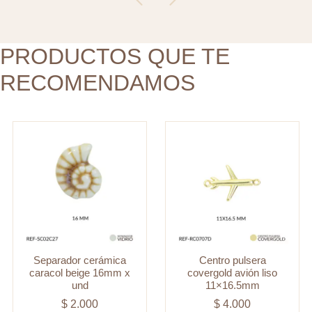
und
cantidad
cantidad
PRODUCTOS QUE TE
RECOMENDAMOS
Separador cerámica
Centro pulsera
caracol beige 16mm x
covergold avión liso
und
11×16.5mm
$
2.000
$
4.000