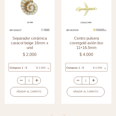
Separador cerámica
Centro pulsera
caracol beige 16mm x
covergold avión liso
und
11×16.5mm
$
2.000
$
4.000
Compras 1 - 5
$
2.000
Compras 1 - 5
$
4.000
Separador
Centro
cerámica
pulsera
AÑADIR AL CARRITO
AÑADIR AL CARRITO
caracol
covergold
beige
avión
16mm
liso
x
11x16.5mm