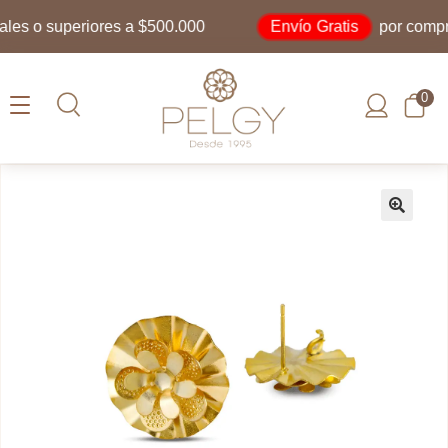
Envío Gratis
s o superiores a $500.000
por compras
0