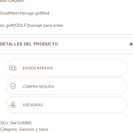
Ref-GH0885
Goldfilled>Herraje golfilled
en golfi|GOLFI|herraje para arete
DETALLES DEL PRODUCTO
ENVÍOS RÁPIDOS
COMPRA SEGURA
ASESORÍAS
SKU:
Ref-GH0885
Categoría:
Ganchos y topos