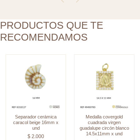
circón
und
blanco
cantidad
14.5x11mm
PRODUCTOS QUE TE
x
RECOMENDAMOS
und
cantidad
Separador cerámica
Medalla covergold
caracol beige 16mm x
cuadrada virgen
und
guadalupe circón blanco
14.5x11mm x und
$
2.000