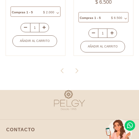
$
6.500
Compras 1 - 5
$
2.000
Compras 1 - 5
$
6.500
Separador
Medalla
cerámica
AÑADIR AL CARRITO
covergold
caracol
AÑADIR AL CARRITO
cuadrada
beige
virgen
16mm
guadalupe
x
circón
und
blanco
cantidad
14.5x11mm
x
und
cantidad
CONTACTO