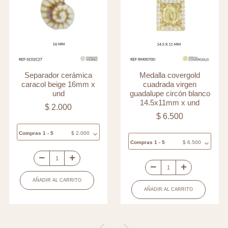
Separador cerámica
Medalla covergold
caracol beige 16mm x
cuadrada virgen
und
guadalupe circón blanco
14.5x11mm x und
$
2.000
$
6.500
Compras 1 - 5
$
2.000
Compras 1 - 5
$
6.500
Separador
Medalla
cerámica
AÑADIR AL CARRITO
covergold
caracol
AÑADIR AL CARRITO
cuadrada
beige
virgen
16mm
guadalupe
x