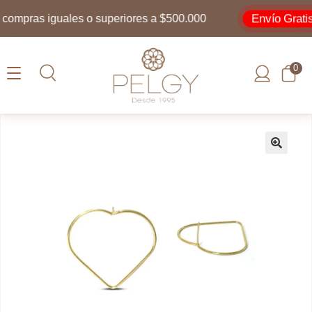
Envío Gratis
ompras iguales o superiores a $500.000
0